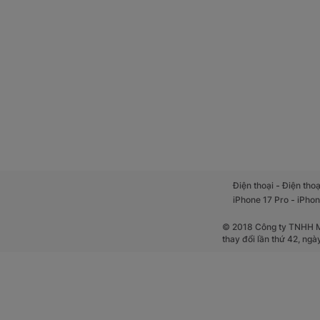
-
Điện thoại
Điện thoạ
-
iPhone 17 Pro
iPhon
© 2018 Công ty TNHH Mộ
thay đổi lần thứ 42, ng