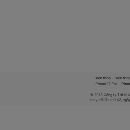
-
Điện thoại
Điện thoạ
-
iPhone 17 Pro
iPhon
© 2018 Công ty TNHH Mộ
thay đổi lần thứ 42, ng