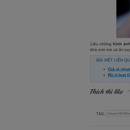
Liệu những
hình ảnh
khá mới mẻ và ấn tư
BÀI VIẾT LIÊN Q
Giá rẻ như
Rò rỉ loạt 
TAG:
Xiaomi Mi 8 Ex