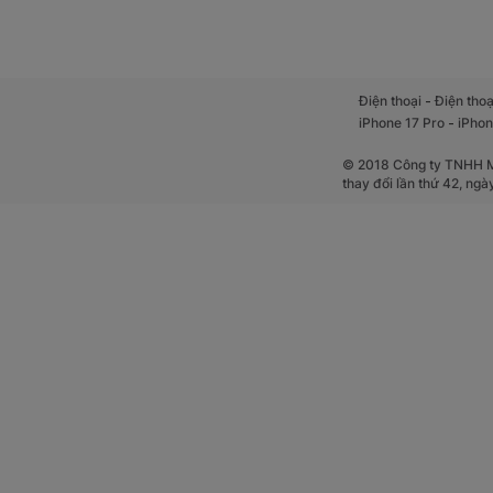
-
Điện thoại
Điện thoạ
-
iPhone 17 Pro
iPhon
© 2018 Công ty TNHH Mộ
thay đổi lần thứ 42, ng