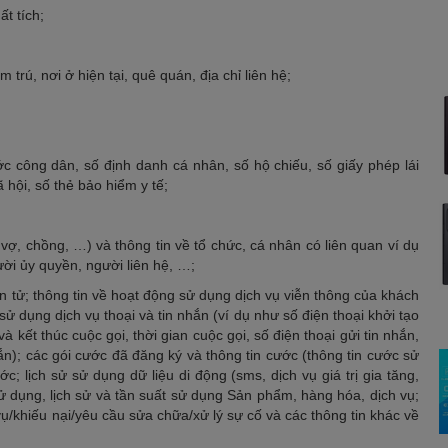
t tích;
m trú, nơi ở hiện tại, quê quán, địa chỉ liên hệ;
ớc công dân, số định danh cá nhân, số hộ chiếu, số giấy phép lái
 hội, số thẻ bảo hiểm y tế;
 vợ, chồng, …) và thông tin về tổ chức, cá nhân có liên quan ví dụ
ời ủy quyền, người liên hệ, …;
iện tử; thông tin về hoạt động sử dụng dịch vụ viễn thông của khách
sử dụng dịch vụ thoại và tin nhắn (ví dụ như số điện thoại khởi tạo
và kết thúc cuộc gọi, thời gian cuộc gọi, số điện thoại gửi tin nhắn,
hắn); các gói cước đã đăng ký và thông tin cước (thông tin cước sử
ớc; lịch sử sử dụng dữ liệu di động (sms, dịch vụ giá trị gia tăng,
sử dụng, lịch sử và tần suất sử dụng Sản phẩm, hàng hóa, dịch vụ;
vụ/khiếu nại/yêu cầu sửa chữa/xử lý sự cố và các thông tin khác về