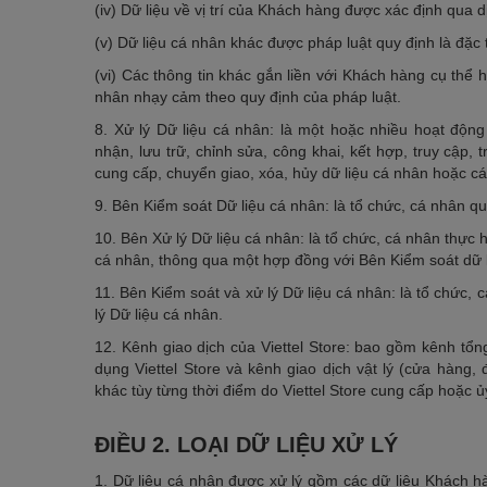
(iv) Dữ liệu về vị trí của Khách hàng được xác định qua dị
(v) Dữ liệu cá nhân khác được pháp luật quy định là đặc 
(vi) Các thông tin khác gắn liền với Khách hàng cụ thể 
nhân nhạy cảm theo quy định của pháp luật.
8. Xử lý Dữ liệu cá nhân: là một hoặc nhiều hoạt động 
nhận, lưu trữ, chỉnh sửa, công khai, kết hợp, truy cập, 
cung cấp, chuyển giao, xóa, hủy dữ liệu cá nhân hoặc c
9. Bên Kiểm soát Dữ liệu cá nhân: là tổ chức, cá nhân q
10. Bên Xử lý Dữ liệu cá nhân: là tổ chức, cá nhân thực 
cá nhân, thông qua một hợp đồng với Bên Kiểm soát dữ l
11. Bên Kiểm soát và xử lý Dữ liệu cá nhân: là tổ chức, 
lý Dữ liệu cá nhân.
12. Kênh giao dịch của Viettel Store: bao gồm kênh tổng 
dụng Viettel Store và kênh giao dịch vật lý (cửa hàng, 
khác tùy từng thời điểm do Viettel Store cung cấp hoặc
ĐIỀU 2. LOẠI DỮ LIỆU XỬ LÝ
1. Dữ liệu cá nhân được xử lý gồm các dữ liệu Khách hà