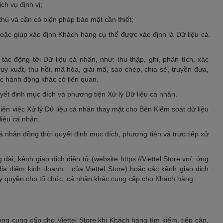
ch vụ định vị;
thù và cần có biện pháp bảo mật cần thiết;
hoặc giúp xác định Khách hàng cụ thể được xác định là Dữ liệu cá
tác động tới Dữ liệu cá nhân, như: thu thập, ghi, phân tích, xác
truy xuất, thu hồi, mã hóa, giải mã, sao chép, chia sẻ, truyền đưa,
ác hành động khác có liên quan.
uyết định mục đích và phương tiện Xử lý Dữ liệu cá nhân.
hiện việc Xử lý Dữ liệu cá nhân thay mặt cho Bên Kiểm soát dữ liệu
iệu cá nhân.
cá nhân đồng thời quyết định mục đích, phương tiện và trực tiếp xử
đài, kênh giao dịch điện tử (website https://Viettel Store.vn/, ứng
địa điểm kinh doanh... của Viettel Store) hoặc các kênh giao dịch
 ủy quyền cho tổ chức, cá nhân khác cung cấp cho Khách hàng.
ng cung cấp cho Viettel Store khi Khách hàng tìm kiếm, tiếp cận,