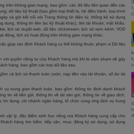
[
ộng trên không gian mạng, bao gồm: các dữ liệu liên quan đến các
1
; dữ liệu kỹ thuật (bao gồm loại thiết bị, hệ điều hành, loại trình
O
, ngày và giờ kết nối với Trang thông tin điện tử, thống kê sử dụng
V
dụng, thông tin liên lạc kỹ thuật khác); tên tài khoản; mật khẩu;
kie; lịch sử duyệt web; dữ liệu clickstream; lịch sử xem kênh, VOD
ạt động, lịch sử hoạt động trên không gian mạng khác;
 hoặc giúp xác định Khách hàng cụ thể không thuộc phạm vi Dữ liệu
M
t
iền với quyền riêng tư của Khách hàng mà khi bị xâm phạm sẽ gây
c
hách hàng, bao gồm các loại dữ liệu sau:
S
gồm cả lịch sử thanh toán cước, nạp tiền vào tài khoản, số dư tài
ịch vụ trung gian thanh toán, bao gồm: thông tin định danh khách
g tin về tiền gửi, thông tin về tài sản gửi, thông tin về giao dịch,
ức tín dụng, chi nhánh ngân hàng, tổ chức cung ứng dịch vụ trung
S
h
đ
 tính vật lý, đặc điểm sinh học riêng mà Khách hàng cung cấp cho
nh Khách hàng tìm kiếm, tiếp cận, mua, đăng ký sử dụng, sử dụng