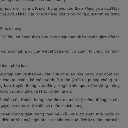
ng hóa, dịch vụ mà Khách hàng yêu cầu theo Phiếu yêu cầu/Hợp
c yêu cầu khác của Khách hàng phát sinh trong quá trình sử dụng
i Khách hàng;
 Dữ liệu cá nhân theo quy định pháp luật, thỏa thuận giữa Khách
và/hoặc nghĩa vụ của Viettel Store với cơ quan, tổ chức, cá nhân
 định pháp luật;
định pháp luật và theo yêu cầu của cơ quan nhà nước, bao gồm các
o cáo; tài chính, kế toán và thuế; quản lý rủi ro, phòng chống rửa
ông báo, truyền thông, vận động, ủng hộ liên quan đến Cổng thông
nước và các nghĩa vụ khác có liên quan;
cá nhân của Khách hàng; bảo đảm an toàn hệ thống thông tin của
i nguyên và bảo vệ Dữ liệu cá nhân khách hàng;
uật trên không gian mạng theo yêu cầu của cơ quan nhà nước có
điện tử rác, cuộc gọi rác, tin nhắn có mục đích lừa đảo, thư điện