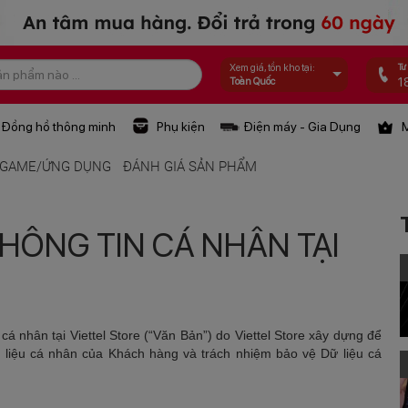
Tư
Xem giá, tồn kho tại:
1
Toàn Quốc
Đồng hồ thông minh
Phụ kiện
Điện máy - Gia Dụng
M
GAME/ỨNG DỤNG
ĐÁNH GIÁ SẢN PHẨM
HÔNG TIN CÁ NHÂN TẠI
á nhân tại Viettel Store (“Văn Bản”) do Viettel Store xây dựng để
ữ liệu cá nhân của Khách hàng và trách nhiệm bảo vệ Dữ liệu cá