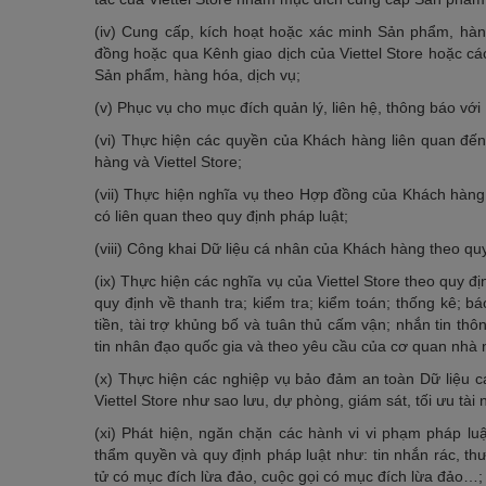
(iv) Cung cấp, kích hoạt hoặc xác minh Sản phẩm, hà
đồng hoặc qua Kênh giao dịch của Viettel Store hoặc cá
Sản phẩm, hàng hóa, dịch vụ;
(v) Phục vụ cho mục đích quản lý, liên hệ, thông báo vớ
(vi) Thực hiện các quyền của Khách hàng liên quan đến
hàng và Viettel Store;
(vii) Thực hiện nghĩa vụ theo Hợp đồng của Khách hàng 
có liên quan theo quy định pháp luật;
(viii) Công khai Dữ liệu cá nhân của Khách hàng theo quy
(ix) Thực hiện các nghĩa vụ của Viettel Store theo quy 
quy định về thanh tra; kiểm tra; kiểm toán; thống kê; bá
tiền, tài trợ khủng bố và tuân thủ cấm vận; nhắn tin th
tin nhân đạo quốc gia và theo yêu cầu của cơ quan nhà 
(x) Thực hiện các nghiệp vụ bảo đảm an toàn Dữ liệu 
Viettel Store như sao lưu, dự phòng, giám sát, tối ưu tà
(xi) Phát hiện, ngăn chặn các hành vi vi phạm pháp l
thẩm quyền và quy định pháp luật như: tin nhắn rác, thư 
tử có mục đích lừa đảo, cuộc gọi có mục đích lừa đảo…;