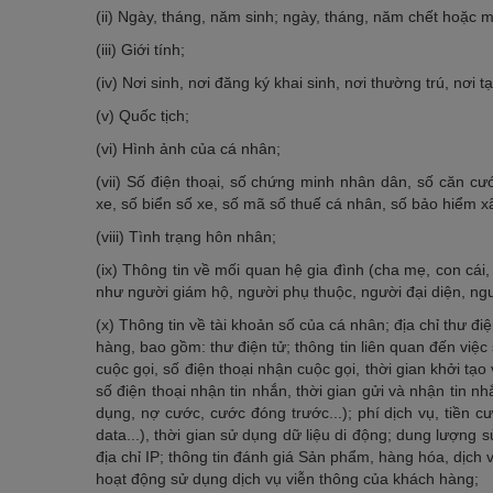
(ii) Ngày, tháng, năm sinh; ngày, tháng, năm chết hoặc mấ
(iii) Giới tính;
(iv) Nơi sinh, nơi đăng ký khai sinh, nơi thường trú, nơi tạ
(v) Quốc tịch;
(vi) Hình ảnh của cá nhân;
(vii) Số điện thoại, số chứng minh nhân dân, số căn cư
xe, số biển số xe, số mã số thuế cá nhân, số bảo hiểm xã
(viii) Tình trạng hôn nhân;
(ix) Thông tin về mối quan hệ gia đình (cha mẹ, con cái,
như người giám hộ, người phụ thuộc, người đại diện, ngư
(x) Thông tin về tài khoản số của cá nhân; địa chỉ thư đ
hàng, bao gồm: thư điện tử; thông tin liên quan đến việc 
cuộc gọi, số điện thoại nhận cuộc gọi, thời gian khởi tạo 
số điện thoại nhận tin nhắn, thời gian gửi và nhận tin n
dụng, nợ cước, cước đóng trước...); phí dịch vụ, tiền cư
data...), thời gian sử dụng dữ liệu di động; dung lượng 
địa chỉ IP; thông tin đánh giá Sản phẩm, hàng hóa, dịch 
hoạt động sử dụng dịch vụ viễn thông của khách hàng;