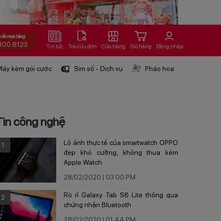
 vấn mua hàng:
800 8123
Tin tức
Tra cứu đơn
Cửa hàng
Giỏ hàng
Đăng nhập
áy kèm gói cước
Sim số - Dịch vụ
Pháo hoa
Tin công nghệ
Lộ ảnh thực tế của smartwatch OPPO
1
đẹp khó cưỡng, không thua kém
Apple Watch
28/02/2020 | 03:00 PM
Rò rỉ Galaxy Tab S6 Lite thông qua
2
chứng nhận Bluetooth
28/02/2020 | 01:44 PM