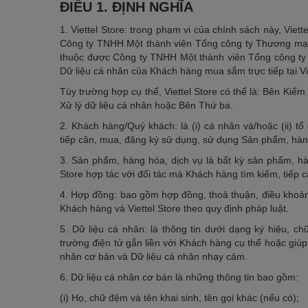
ĐIỀU 1. ĐỊNH NGHĨA
1. Viettel Store: trong phạm vi của chính sách này, Viet
Công ty TNHH Một thành viên Tổng công ty Thương mại 
thuộc được Công ty TNHH Một thành viên Tổng công ty 
Dữ liệu cá nhân của Khách hàng mua sắm trực tiếp tại Vi
Tùy trường hợp cụ thể, Viettel Store có thể là: Bên Kiểm
Xử lý dữ liệu cá nhân hoặc Bên Thứ ba.
2. Khách hàng/Quý khách: là (i) cá nhân và/hoặc (ii) tổ
tiếp cận, mua, đăng ký sử dụng, sử dụng Sản phẩm, hàn
3. Sản phẩm, hàng hóa, dịch vụ là bất kỳ sản phẩm, hàn
Store hợp tác với đối tác mà Khách hàng tìm kiếm, tiếp 
4. Hợp đồng: bao gồm hợp đồng, thoả thuận, điều khoản,
Khách hàng và Viettel Store theo quy định pháp luật.
5. Dữ liệu cá nhân: là thông tin dưới dạng ký hiệu, c
trường điện tử gắn liền với Khách hàng cụ thể hoặc giú
nhân cơ bản và Dữ liệu cá nhân nhạy cảm.
6. Dữ liệu cá nhân cơ bản là những thông tin bao gồm:
(i) Họ, chữ đệm và tên khai sinh, tên gọi khác (nếu có);