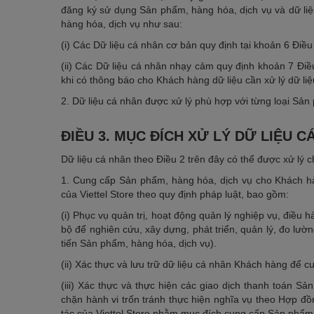
đăng ký sử dụng Sản phẩm, hàng hóa, dịch vụ và dữ li
hàng hóa, dịch vụ như sau:
(i) Các Dữ liệu cá nhân cơ bản quy định tại khoản 6 Điề
(ii) Các Dữ liệu cá nhân nhạy cảm quy định khoản 7 Điề
khi có thông báo cho Khách hàng dữ liệu cần xử lý dữ l
2. Dữ liệu cá nhân được xử lý phù hợp với từng loại Sả
ĐIỀU 3. MỤC ĐÍCH XỬ LÝ DỮ LIỆU C
Dữ liệu cá nhân theo Điều 2 trên đây có thể được xử lý 
1. Cung cấp Sản phẩm, hàng hóa, dịch vụ cho Khách h
của Viettel Store theo quy định pháp luật, bao gồm:
(i) Phục vụ quản trị, hoạt động quản lý nghiệp vụ, điều 
bộ để nghiên cứu, xây dựng, phát triển, quản lý, đo lườ
tiến Sản phẩm, hàng hóa, dịch vụ).
(ii) Xác thực và lưu trữ dữ liệu cá nhân Khách hàng để 
(iii) Xác thực và thực hiện các giao dịch thanh toán 
chặn hành vi trốn tránh thực hiện nghĩa vụ theo Hợp đồn
tác của Viettel Store nhằm mục đích cung cấp Sản phẩm