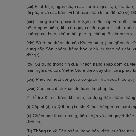
(xii) Phát hiện, ngăn chặn các hành vi gian lận, lừa đảo
tội phạm và các hành vi bất hợp pháp khác để bảo vệ Dữ
(xiii) Trong trường hợp tình trạng khẩn cấp về quốc phò
bệnh nguy hiểm; khi có nguy cơ đe dọa an ninh, quốc
chống bạo loạn, khủng bố, phòng, chống tội phạm và vi 
(xiv) Sử dụng thông tin của Khách hàng (bao gồm cả việc 
cung cấp Sản phẩm, hàng hóa, dịch vụ theo yêu cầu c
đồng ý;
(xv) Sử dụng thông tin của Khách hàng (bao gồm cả việc 
hiện nghĩa vụ của Viettel Store theo quy định của pháp lu
(xvi) Phục vụ hoạt động của cơ quan nhà nước theo quy
(xvii) Các mục đích khác để tuân thủ pháp luật.
2. Hỗ trợ Khách hàng khi mua, sử dụng Sản phẩm, hàng 
(i) Cập nhật, xử lý thông tin khi Khách hàng mua, sử dụ
(ii) Chăm sóc Khách hàng, tiếp nhận và giải quyết thắ
dịch vụ;
(iii) Thông tin về Sản phẩm, hàng hóa, dịch vụ cũng như