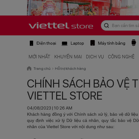
Điện thoại
Laptop
Máy tính bảng
MỚI NHẤT
KHUYẾN MẠI
DỊCH VỤ
CÔNG NGHỆ
Trang chủ
Hỗ trợ khách hàng
CHÍNH SÁCH BẢO VỆ T
VIETTEL STORE
04/08/2023 | 10:26 AM
Khách hàng đồng ý với Chính sách xử lý, bảo vệ dữ liệu c
quy định việc xử lý Dữ liệu cá nhân, quy tắc bảo vệ D
nhân của Viettel Store với nội dung như sau: