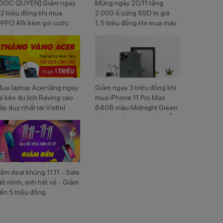
ĐỘC QUYỀN] Giảm ngay
Mừng ngày 20/11 tặng
,2 triệu đồng khi mua
2.000 ổ cứng SSD trị giá
PPO A1k kèm gói cước
1,5 triệu đồng khi mua máy
iettel
laptop Dell tại Viettel Store
ua laptop Acer tặng ngay
Giảm ngay 3 triệu đồng khi
úi kéo du lịch Raving cao
mua iPhone 11 Pro Max
ấp duy nhất tại Viettel
64GB màu Midnight Green
tore
cùng nhiều ưu đãi hấp dẫn
ắm deal khủng 11.11 - Sale
ết mình, rinh hết về - Giảm
ến 5 triệu đồng