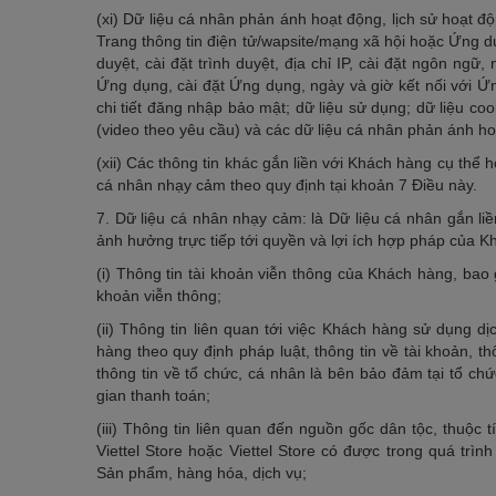
(xi) Dữ liệu cá nhân phản ánh hoạt động, lịch sử hoạt đ
Trang thông tin điện tử/wapsite/mạng xã hội hoặc Ứng dụng
duyệt, cài đặt trình duyệt, địa chỉ IP, cài đặt ngôn ngữ
Ứng dụng, cài đặt Ứng dụng, ngày và giờ kết nối với Ứng 
chi tiết đăng nhập bảo mật; dữ liệu sử dụng; dữ liệu coo
(video theo yêu cầu) và các dữ liệu cá nhân phản ánh ho
(xii) Các thông tin khác gắn liền với Khách hàng cụ thể
cá nhân nhạy cảm theo quy định tại khoản 7 Điều này.
7. Dữ liệu cá nhân nhạy cảm: là Dữ liệu cá nhân gắn l
ảnh hưởng trực tiếp tới quyền và lợi ích hợp pháp của K
(i) Thông tin tài khoản viễn thông của Khách hàng, bao 
khoản viễn thông;
(ii) Thông tin liên quan tới việc Khách hàng sử dụng d
hàng theo quy định pháp luật, thông tin về tài khoản, thôn
thông tin về tổ chức, cá nhân là bên bảo đảm tại tổ ch
gian thanh toán;
(iii) Thông tin liên quan đến nguồn gốc dân tộc, thuộc
Viettel Store hoặc Viettel Store có được trong quá trì
Sản phẩm, hàng hóa, dịch vụ;