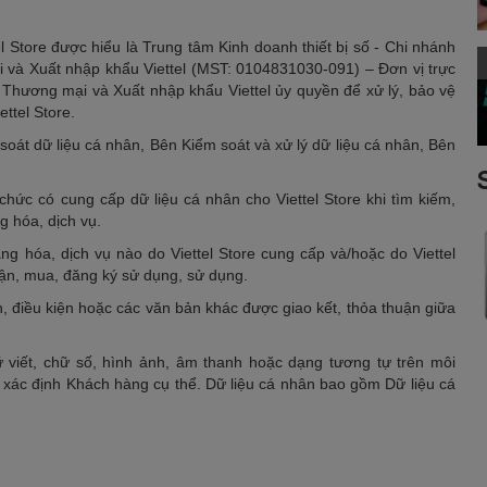
tel Store được hiểu là Trung tâm Kinh doanh thiết bị số - Chi nhánh
và Xuất nhập khẩu Viettel (MST: 0104831030-091) – Đơn vị trực
Thương mại và Xuất nhập khẩu Viettel ủy quyền để xử lý, bảo vệ
ettel Store.
 soát dữ liệu cá nhân, Bên Kiểm soát và xử lý dữ liệu cá nhân, Bên
 chức có cung cấp dữ liệu cá nhân cho Viettel Store khi tìm kiếm,
g hóa, dịch vụ.
g hóa, dịch vụ nào do Viettel Store cung cấp và/hoặc do Viettel
cận, mua, đăng ký sử dụng, sử dụng.
 điều kiện hoặc các văn bản khác được giao kết, thỏa thuận giữa
hữ viết, chữ số, hình ảnh, âm thanh hoặc dạng tương tự trên môi
p xác định Khách hàng cụ thể. Dữ liệu cá nhân bao gồm Dữ liệu cá