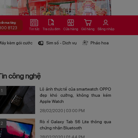
 vấn mua hàng:
800 8123
Tin tức
Tra cứu đơn
Cửa hàng
Giỏ hàng
Đăng nhập
áy kèm gói cước
Sim số - Dịch vụ
Pháo hoa
Tin công nghệ
Lộ ảnh thực tế của smartwatch OPPO
1
đẹp khó cưỡng, không thua kém
Apple Watch
28/02/2020 | 03:00 PM
Rò rỉ Galaxy Tab S6 Lite thông qua
2
chứng nhận Bluetooth
28/02/2020 | 01:44 PM