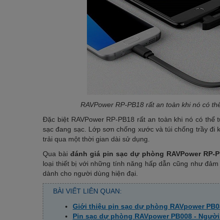
RAVPower RP-PB18 rất an toàn khi nó có thể 
Đặc biệt RAVPower RP-PB18 rất an toàn khi nó có thể tự
sạc đang sạc. Lớp sơn chống xước và túi chống trầy đi 
trải qua một thời gian dài sử dụng.
Qua bài
đánh giá pin sạc dự phòng RAVPower RP-
loại thiết bị với những tính năng hấp dẫn cũng như đả
dành cho người dùng hiện đại.
BÀI VIẾT LIÊN QUAN:
Giới thiệu pin sạc dự phòng RAVpower PB0
Pin sạc dự phòng RAVpower PB008 - Người