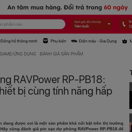
Tư
Xem giá, tồn kho tại:
1
Toàn Quốc
Đồng hồ thông minh
Phụ kiện
Điện máy - Gia Dụng
M
GAME/ỨNG DỤNG
ĐÁNH GIÁ SẢN PHẨM
hòng RAVPower RP-PB18:
thiết bị cùng tính năng hấp
đang được coi là một sản phẩm khá nổi bật trên thị trường
g. Hãy cùng đánh giá pin sạc dự phòng RAVPower RP-PB18 để