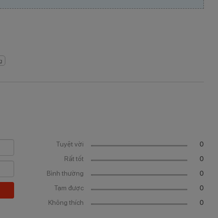
g
s
Tuyệt vời
0
Rất tốt
0
Bình thường
0
Tạm được
0
Không thích
0