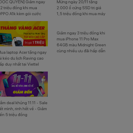
ĐỘC QUYỀN] Giảm ngay
Mừng ngày 20/11 tặng
,2 triệu đồng khi mua
2.000 ổ cứng SSD trị giá
PPO A1k kèm gói cước
1,5 triệu đồng khi mua máy
iettel
laptop Dell tại Viettel Store
Giảm ngay 3 triệu đồng khi
mua iPhone 11 Pro Max
64GB màu Midnight Green
cùng nhiều ưu đãi hấp dẫn
ua laptop Acer tặng ngay
úi kéo du lịch Raving cao
ấp duy nhất tại Viettel
tore
ắm deal khủng 11.11 - Sale
ết mình, rinh hết về - Giảm
ến 5 triệu đồng