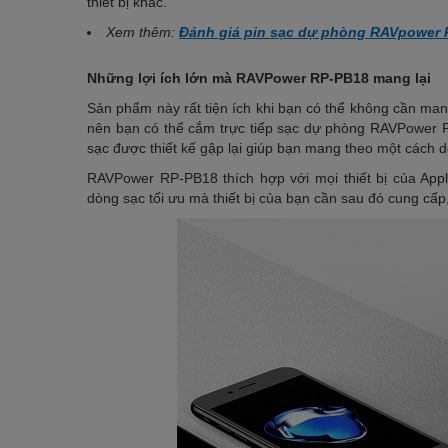
thiết bị khác.
Xem thêm:
Đánh giá pin sạc dự phòng RAVpower P
Những lợi ích lớn mà RAVPower RP-PB18 mang lại
Sản phẩm này rất tiện ích khi bạn có thể không cần man
nên bạn có thể cắm trực tiếp sạc dự phòng RAVPower
sạc được thiết kế gập lại giúp bạn mang theo một cách 
RAVPower RP-PB18 thích hợp với mọi thiết bị của App
dòng sạc tối ưu mà thiết bị của bạn cần sau đó cung cấp