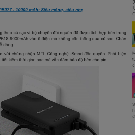
[
1
B077 - 10000 mAh: Siêu mỏng, siêu nhẹ
O
V
g theo củ sạc vì bộ chuyển đổi nguồn đã được tích hợp bên trong
 PB18-9000mAh vào ổ điện mà không cần thông qua củ sạc. Chân
dễ dàng.
M
le với chứng nhận MFI. Công nghệ iSmart độc quyền: Phát hiện
t
, tiết kiệm thời gian sạc mà vẫn đảm bảo độ bền cho pin.
c
S
S
h
đ