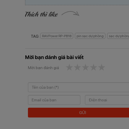
TAG:
RAVPower RP-PB18
pin sạc dự phòng
sạc dự phòn
Mời bạn đánh giá bài viết
1 star
2 stars
3 stars
4 stars
5 star
Mời bạn đánh giá
GỬI