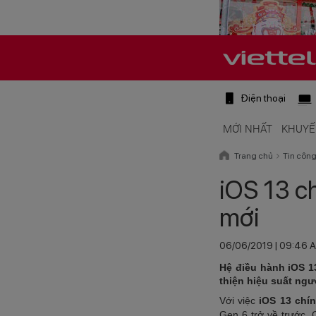
Điện thoại
MỚI NHẤT
KHUYẾ
Trang chủ
Tin côn
iOS 13 ch
mới
06/06/2019 | 09:46 
Hệ điều hành iOS 1
thiện hiệu suất ngư
Với việc
iOS 13 chín
Gen 6 trở về trước. 