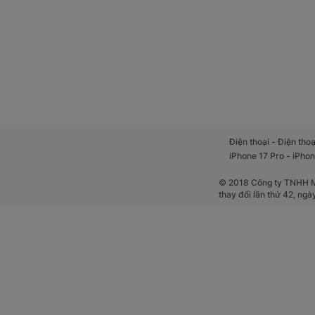
-
Điện thoại
Điện thoạ
-
iPhone 17 Pro
iPhon
© 2018 Công ty TNHH Mộ
thay đổi lần thứ 42, ng