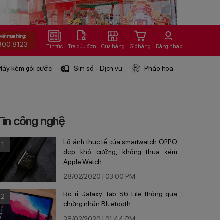
 vấn mua hàng:
800 8123
Tin tức
Tra cứu đơn
Cửa hàng
Giỏ hàng
Đăng nhập
áy kèm gói cước
Sim số - Dịch vụ
Pháo hoa
Tin công nghệ
Lộ ảnh thực tế của smartwatch OPPO
1
đẹp khó cưỡng, không thua kém
Apple Watch
28/02/2020 | 03:00 PM
Rò rỉ Galaxy Tab S6 Lite thông qua
2
chứng nhận Bluetooth
28/02/2020 | 01:44 PM