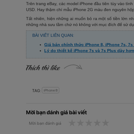
Trên trang eBay, các model iPhone đầu tiên tùy vào tìn
USD. Hay thậm chí mẫu iPhone 2G màu đen nguyên hộp, 
Tất nhiên, hiện những ai muốn bỏ ra một số tiền lớn 
những nhà sưu tầm chứ nó không với mục đích để sử dụ
BÀI VIẾT LIÊN QUAN:
Giá bán chính thức iPhone 8, iPhone 7s, 7s 
Lý do thiết kế iPhone 7s và 7s Plus dày hơn
TAG:
iPhone 8
Mời bạn đánh giá bài viết
1 star
2 stars
3 stars
4 stars
5 star
Mời bạn đánh giá