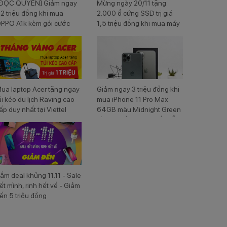
ĐỘC QUYỀN] Giảm ngay
Mừng ngày 20/11 tặng
,2 triệu đồng khi mua
2.000 ổ cứng SSD trị giá
PPO A1k kèm gói cước
1,5 triệu đồng khi mua máy
iettel
laptop Dell tại Viettel Store
ua laptop Acer tặng ngay
Giảm ngay 3 triệu đồng khi
úi kéo du lịch Raving cao
mua iPhone 11 Pro Max
ấp duy nhất tại Viettel
64GB màu Midnight Green
tore
cùng nhiều ưu đãi hấp dẫn
ắm deal khủng 11.11 - Sale
ết mình, rinh hết về - Giảm
ến 5 triệu đồng