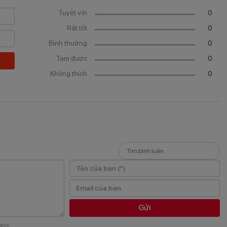
Tuyệt vời
0
Rất tốt
0
Bình thường
0
Tạm được
0
Không thích
0
Gửi
tore