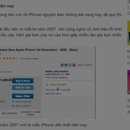
[
iện nay
1
O
hưng nếu nói về iPhone nguyên bản không dát vàng hay đá quý thì
V
 đầu tiên ra mắt từ năm 2007. Với công nghệ cũ, linh kiện lỗi thời
 Dẫu vậy, hiện giá bán của nó cao hơn gấp nhiều lần giá bán chiếc
M
t
c
S
S
h
đ
ừ năm 2007 mới là mẫu iPhone đắt nhất hiện nay