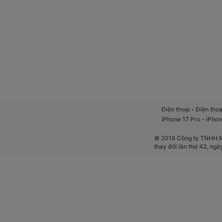
-
Điện thoại
Điện thoạ
-
iPhone 17 Pro
iPhon
© 2018 Công ty TNHH Mộ
thay đổi lần thứ 42, ng