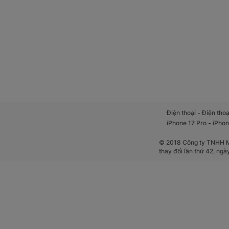
-
Điện thoại
Điện thoạ
-
iPhone 17 Pro
iPhon
© 2018 Công ty TNHH Mộ
thay đổi lần thứ 42, ng