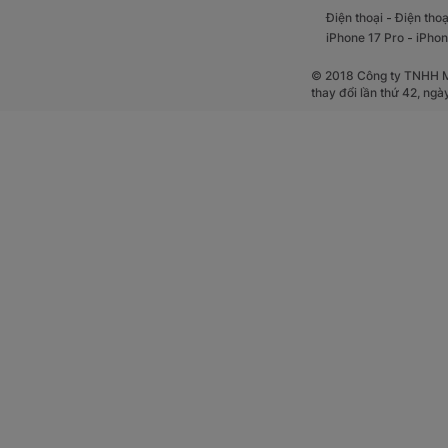
-
Điện thoại
Điện thoạ
-
iPhone 17 Pro
iPhon
© 2018 Công ty TNHH Mộ
thay đổi lần thứ 42, ng