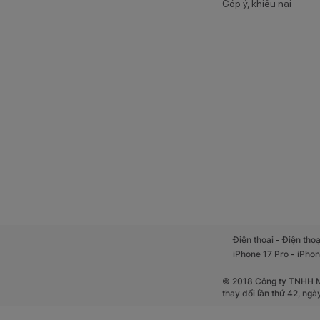
Góp ý, khiếu nại
-
Điện thoại
Điện thoạ
-
iPhone 17 Pro
iPhon
© 2018 Công ty TNHH Mộ
thay đổi lần thứ 42, ng