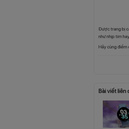
Được trang bị c
như nhịp tim hay
Hãy cùng điểm 
Danh mục
Thương hiệu 
Khả năng chố
Tương thích
Bài viết liên
Kích thước mà
Chất liệu khu
Dây đeo