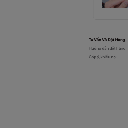
Tư Vấn Và Đặt Hàng
Không chỉ dừng 
Hướng dẫn đặt hàng
lợi.
Góp ý, khiếu nại
Nhược đi
Tuy vậy, đồng h
Kích thướ
Thời lượn
Hạn chế ứ
Dù còn nhiều đi
Phân lo