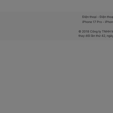
Smartwatch đang
đến người lớn t
-
Điện thoại
Điện thoạ
-
iPhone 17 Pro
iPhon
1. Đồng hồ
© 2018 Công ty TNHH Mộ
thay đổi lần thứ 42, ng
Không chỉ là phụ
tình huống đòi h