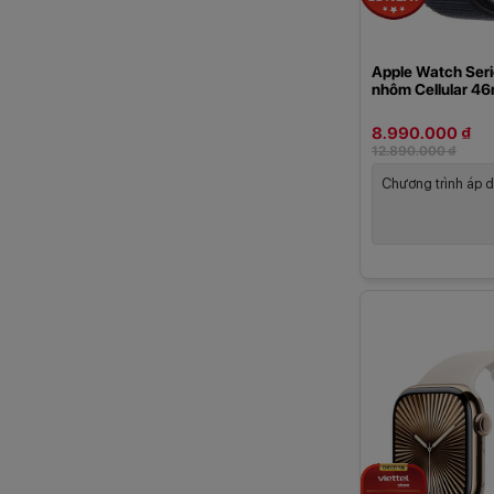
Màn hình luôn hi
Apple Watch Seri
Kết nối tai nghe
nhôm Cellular 4
Nghe gọi qua e
8.990.000 ₫
12.890.000 ₫
Nhận thông báo
Chương trình áp d