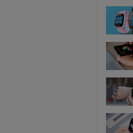
Ưu, như
Ưu điểm
Đồng hồ thông m
nhận thông báo, 
biến nó thành m