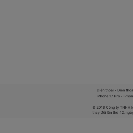
-
Điện thoại
Điện thoạ
-
iPhone 17 Pro
iPhon
© 2018 Công ty TNHH Mộ
thay đổi lần thứ 42, ng