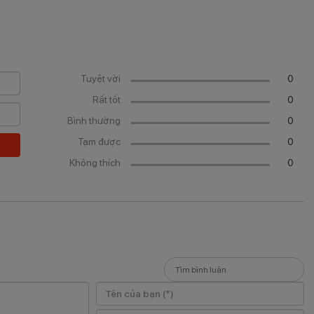
s
Tuyệt vời
0
Rất tốt
0
Bình thường
0
Tạm được
0
Không thích
0