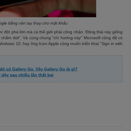
gle bằng vân tay thay cho mật khẩu
c đột phá lớn mà cả thế giới phải công nhận. Động thái này giống
p chấm dứt”. Và cùng chung “chí hướng này” Microsoft cũng đã có
ndows 10, hay ông trùm Apple cũng muốn triển khai “Sign in with
ó có Gallery Go. Vậy Gallery Go là gì?
 dậy sau nhiều lần thất bại