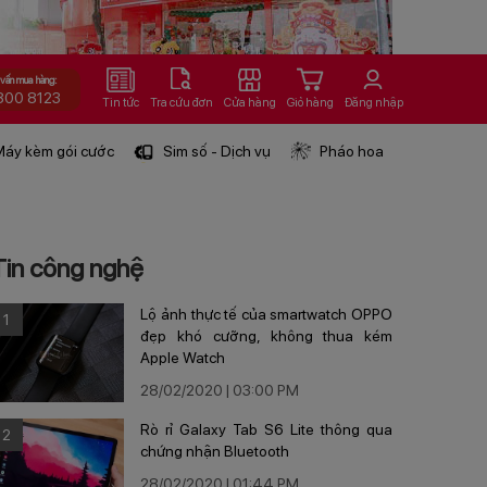
 vấn mua hàng:
800 8123
Tin tức
Tra cứu đơn
Cửa hàng
Giỏ hàng
Đăng nhập
áy kèm gói cước
Sim số - Dịch vụ
Pháo hoa
Tin công nghệ
Lộ ảnh thực tế của smartwatch OPPO
1
đẹp khó cưỡng, không thua kém
Apple Watch
28/02/2020 | 03:00 PM
Rò rỉ Galaxy Tab S6 Lite thông qua
2
chứng nhận Bluetooth
28/02/2020 | 01:44 PM