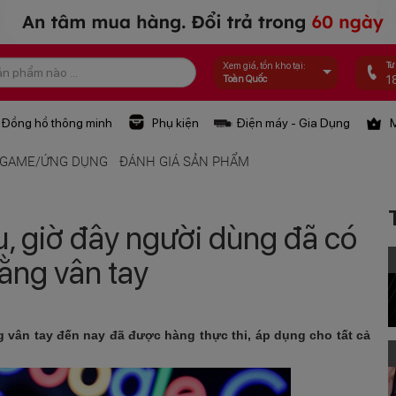
Tư
Xem giá, tồn kho tại:
1
Toàn Quốc
Đồng hồ thông minh
Phụ kiện
Điện máy - Gia Dụng
M
GAME/ỨNG DỤNG
ĐÁNH GIÁ SẢN PHẨM
, giờ đây người dùng đã có
ằng vân tay
vân tay đến nay đã được hàng thực thi, áp dụng cho tất cả