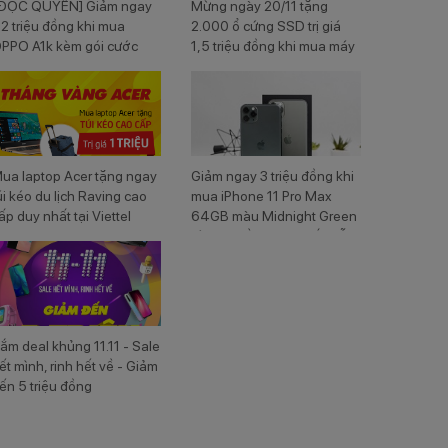
ĐỘC QUYỀN] Giảm ngay
Mừng ngày 20/11 tặng
,2 triệu đồng khi mua
2.000 ổ cứng SSD trị giá
PPO A1k kèm gói cước
1,5 triệu đồng khi mua máy
iettel
laptop Dell tại Viettel Store
ua laptop Acer tặng ngay
Giảm ngay 3 triệu đồng khi
úi kéo du lịch Raving cao
mua iPhone 11 Pro Max
ấp duy nhất tại Viettel
64GB màu Midnight Green
tore
cùng nhiều ưu đãi hấp dẫn
ắm deal khủng 11.11 - Sale
ết mình, rinh hết về - Giảm
ến 5 triệu đồng