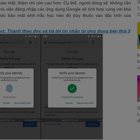
[
bảo mật, thậm chí còn cao hơn. Cụ thể, người dùng sẽ không cần
1
mà việc đăng nhập các ứng dụng Google sẽ tích hợp cùng với khả
O
ức bảo mật sinh trắc học nào đó (tùy thuộc vào đặc tính của
V
t: Thành thạo đọc và trả lời tin nhắn từ ứng dụng bên thứ 3
M
t
c
S
S
h
đ