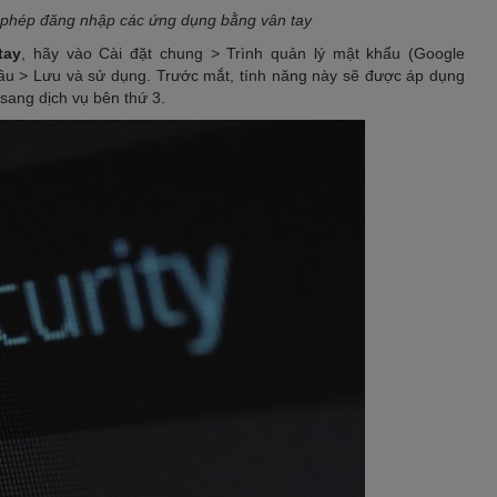
 phép đăng nhập các ứng dụng bằng vân tay
tay
, hãy vào Cài đặt chung > Trình quản lý mật khẩu (Google
ầu > Lưu và sử dụng. Trước mắt, tính năng này sẽ được áp dụng
 sang dịch vụ bên thứ 3.