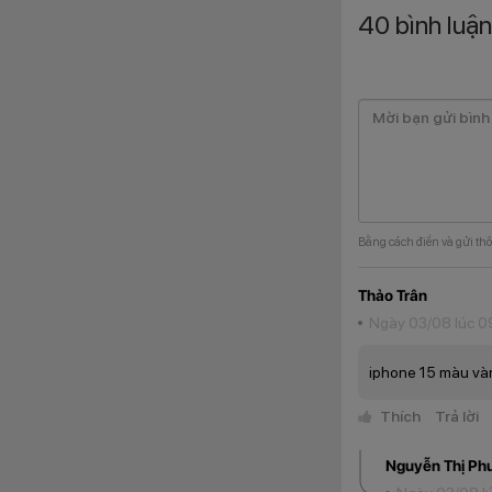
>>> Sở hữu
iPhone 1
40
bình luận
So sánh iPh
So với phiên bản t
thiết kế, hiệu năng,
Tiêu chí 
Màu sắc
Giá bán
Bằng cách điền và gửi thô
Màn hình
Thảo Trân
Chất liệu mặt lưng
Ngày 03/08 lúc 0
iphone 15 màu và
Kích thước và trọng
Thích
Trả lời
Nguyễn Thị Ph