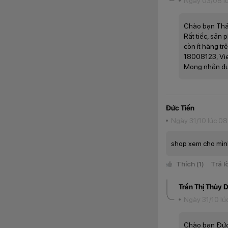
Ngày 03/08 l
Hiệu năng
Chào bạn Thả
Rất tiếc, sản
còn ít hàng tr
18008123, Vie
Mong nhận đư
Camera
Đức Tiến
Ngày 31/10 lúc 0
shop xem cho mình
Thích
(1)
Trả l
Quay video
Trần Thị Thùy 
Ngày 31/10 lú
Thời lượng pin
Chào bạn Đức