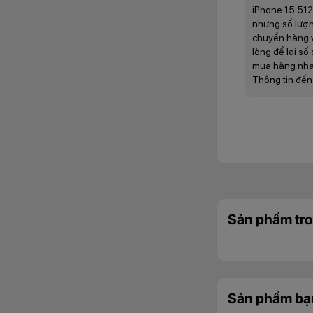
Cổng sạc và truyền 
iPhone 15 512
nhưng số lượn
Nhìn chung những đ
chuyển hàng về
người dùng. Chi tiế
lòng để lại số
mua hàng nha
>>> Đừng bỏ lỡ
iPho
Thông tin đến
Pro Max tại đây!
8 nâng cấp 
1. Thiết kế v
iPhone 15 512GB 
mang lại trải ngh
cùng kích thước t
thể cầm trong tay 
Sản phẩm tro
Về trọng lượng, i
trọng lượng giảm 
thao tác sản phẩm 
như iPhone 15 Pro
spotlight đối với 
Sản phẩm bạ