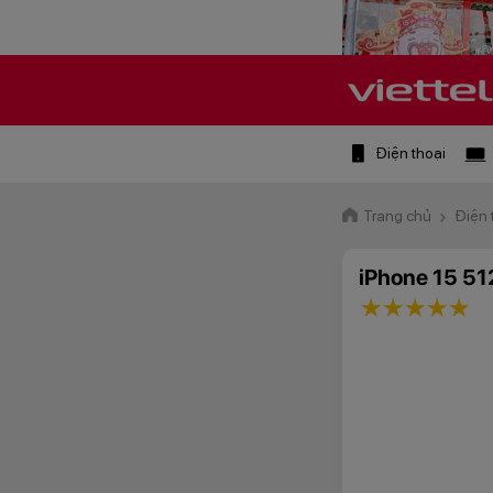
Điện thoại
Trang chủ
Điện 
iPhone 15 5
1 star
2 stars
3 star
4 st
5 