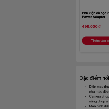
Phụ kiện củ sạc
Power Adapter
499.000 ₫
Thêm vào g
Đặc điểm nổi
Diện mạo thu
pha màu độc
Camera chụp
năng chụp ản
Màn hình đư