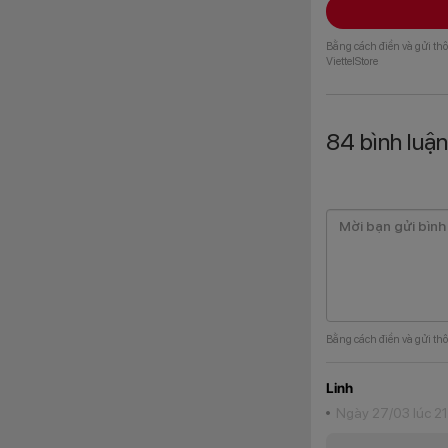
Bằng cách điền và gửi thô
ViettelStore
2 – Cụm nút điều kh
iPhone 16 Pro được
84
bình luận
phỏng nút chụp trên
video chuyên nghiệp
Bằng cách điền và gửi thô
Linh
Ngày 27/03 lúc 2