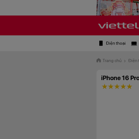
Điện thoại
Trang chủ
Điện 
iPhone 16 P
1 star
2 stars
3 star
4 st
5 