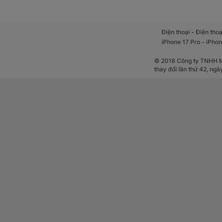
Chụp ảnh, q
nếu bạn thườ
cần dung lượ
-
Điện thoại
Điện thoạ
Chơi game:
i
-
iPhone 17 Pro
iPhon
nếu bạn chơi
để tránh tình
© 2018 Công ty TNHH Mộ
Lưu trữ:
Dung 
thay đổi lần thứ 42, ng
dữ liệu, bạn