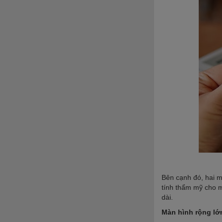
Bên cạnh đó, hai m
tính thẩm mỹ cho m
dài.
Màn hình rộng lớn