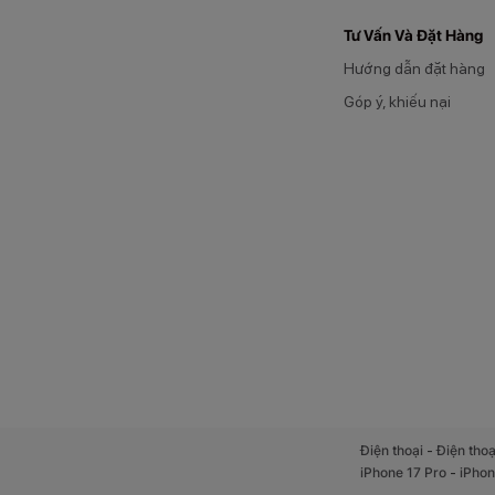
Tư Vấn Và Đặt Hàng
Hướng dẫn đặt hàng
Góp ý, khiếu nại
Ngoài ra, thiết bị
-
Điện thoại
Điện thoạ
thuộc vào nhu cầu 
-
iPhone 17 Pro
iPhon
kéo dài thời lượng 