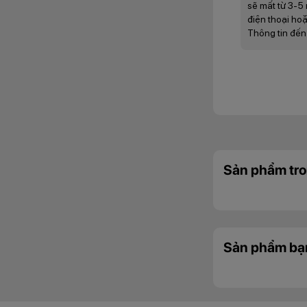
sẽ mất từ 3-5 
điện thoại hoặ
Thông tin đến
Sản phẩm tro
Để hỗ trợ cho chi
mà không phải lo l
bạn lưu trữ mọi dữ l
Sản phẩm bạ
Pin và sạc nhanh 
Cung cấp năng lượ
smartphone tầm tru