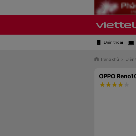
Điện thoại
Trang chủ
Điện 
OPPO Reno1
1 star
2 stars
3 star
4 st
5 