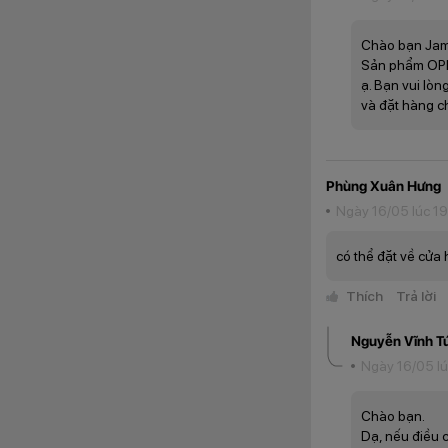
Chào bạn Jam
Sản phẩm OPPO
ạ. Bạn vui lòn
và đặt hàng c
Phùng Xuân Hưng
Ngày 16/05 lúc 1
có thể đặt về cửa
Cụ thể, cụm camer
ra những hình ảnh 
Thích
Trả lời
Hiệu năng ổn định
Cung cấp sức mạnh
Nguyễn Vĩnh T
các tác vụ thường 
Ngày 16/05 lú
Chào bạn.
Dạ, nếu điều 