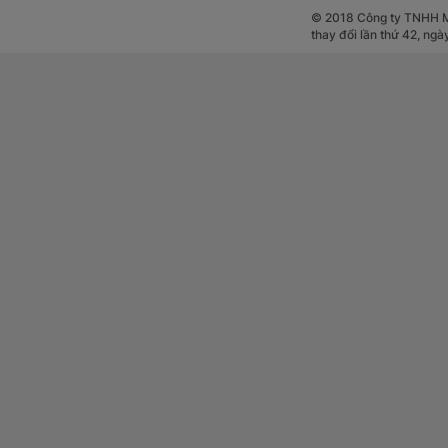
Nhìn chung, OPPO 
© 2018 Công ty TNHH Mộ
thay đổi lần thứ 42, ng
thoại với thiết kế 