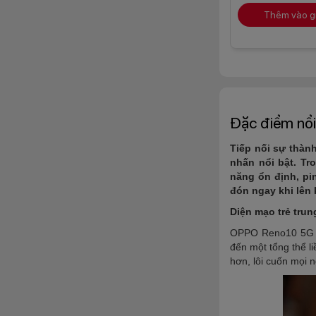
Thêm vào g
Đặc điểm nổi
Tiếp nối sự thàn
nhấn nổi bật. Tr
năng ổn định, pi
đón ngay khi lên 
Diện mạo trẻ trun
OPPO Reno10 5G kh
đến một tổng thể l
hơn, lôi cuốn mọi n