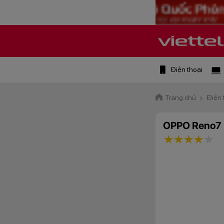
Điện thoại
Trang chủ
Điện 
OPPO Reno7
1 star
2 stars
3 star
4 st
5 