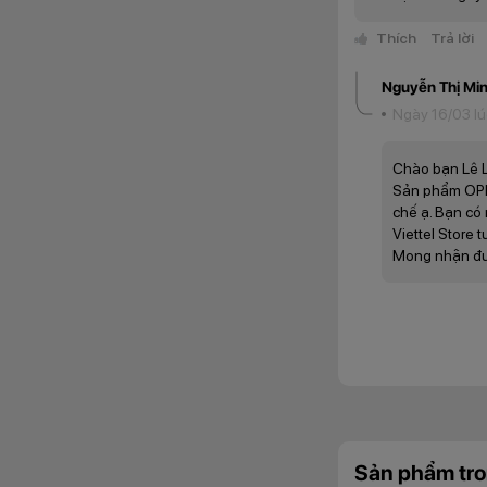
Thích
Trả lời
Nguyễn Thị Mi
Ngày 16/03 lú
Chào bạn Lê L
Sản phẩm OPP
chế ạ. Bạn có 
Chưa hết, camera s
Viettel Store 
rõ nét trong mọi t
Mong nhận đư
cùng hoàn hảo với 
Camera sau chụp 
Sản phẩm tro