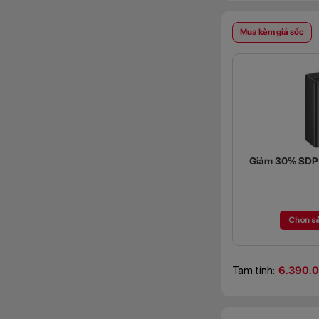
Mua kèm giá sốc
Giảm 30% SDP (
Chọn s
Tạm tính:
6.390.