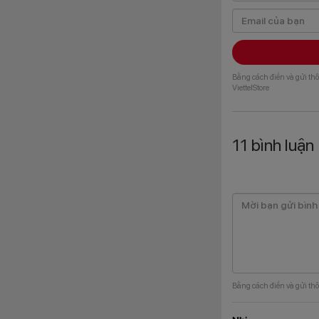
Bằng cách điền và gửi thô
ViettelStore
11
bình luận
Camera selfie trê
được nhiều ánh sá
mọi điều kiện ánh 
Bằng cách điền và gửi thô