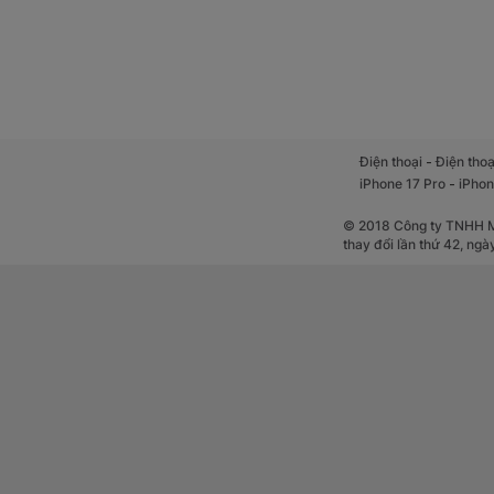
-
Điện thoại
Điện thoạ
-
iPhone 17 Pro
iPhon
© 2018 Công ty TNHH Mộ
thay đổi lần thứ 42, ng
Tuy chỉ được tran
phải bất ngờ. Máy 
Thiết kế nổi bật, 