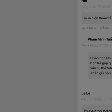
Nhi
Ngày 31/03 lúc 10
mua điện thoại trả
Thích
Trả lời
Phạm Minh Tu
Ngày 31/03 lú
Chào bạn Nhi
Bạn trả góp qu
vấn cụ thể hơn
Thân gửi bạn 
Lê Lê
Ngày 16/03 lúc 1
khu vực thái nguy