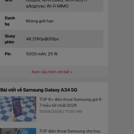
a/b/g/n/ac; Wi-Fi MIMO
Danh
Không giới hạn
bạ
Quay
4K 2160p@30fps
phim
Pin
5000 mAh; 25 W
Xem cấu hình chi tiết >
Bài viết về Samsung Galaxy A34 5G
TOP 8+ điện thoại Samsung giá 6-
7 triệu tốt nhất 2026
10/04/2026 | 11:00 AM
TOP điện thoại Samsung cho học