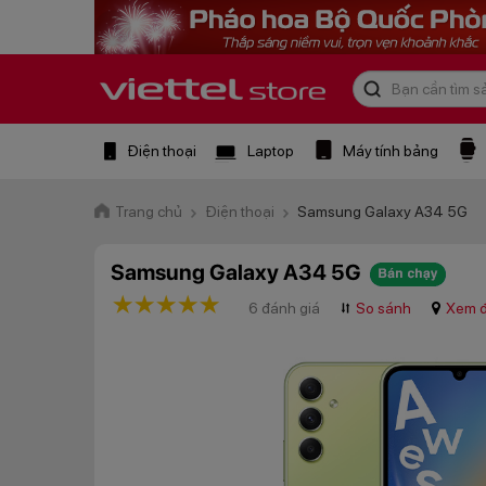
Điện thoại
Laptop
Máy tính bảng
Trang chủ
Điện thoại
Samsung Galaxy A34 5G
Samsung Galaxy A34 5G
1 star
2 stars
3 stars
4 stars
5 stars
6 đánh giá
⮃
So sánh
Xem đ