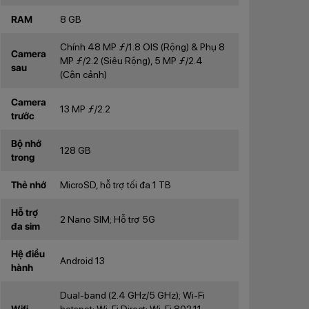
RAM
8 GB
Chính 48 MP ƒ/1.8 OIS (Rộng) & Phụ 8
Camera
MP ƒ/2.2 (Siêu Rộng), 5 MP ƒ/2.4
sau
(Cận cảnh)
Camera
13 MP ƒ/2.2
trước
Bộ nhớ
128 GB
trong
Thẻ nhớ
MicroSD, hỗ trợ tối đa 1 TB
Hỗ trợ
2 Nano SIM; Hỗ trợ 5G
đa sim
Hệ điều
Android 13
hành
Dual-band (2.4 GHz/5 GHz); Wi-Fi
Wifi
hotspot; Wi-Fi Direct; Wi-Fi 802.11