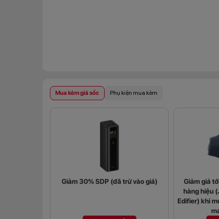
Mua kèm giá sốc
Phụ kiện mua kèm
Giảm 30% SDP (đã trừ vào giá)
Giảm giá t
hàng hiệu 
Edifier) khi m
má