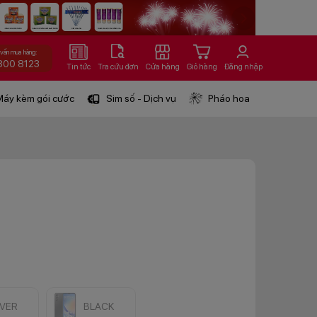
 vấn mua hàng:
800 8123
Tin tức
Tra cứu đơn
Cửa hàng
Giỏ hàng
Đăng nhập
áy kèm gói cước
Sim số - Dịch vụ
Pháo hoa
LVER
BLACK