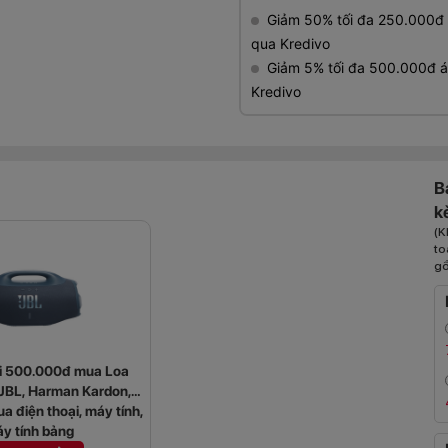
Giảm 50% tối đa 250.000đ gi
qua Kredivo
Giảm 5% tối đa 500.000đ áp
Kredivo
B
k
(K
to
gồ
ới 500.000đ mua Loa
(JBL, Harman Kardon,
ua điện thoại, máy tính,
y tính bảng