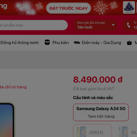
Tư
Xem giá, tồn kho tại:
1
Toàn Quốc
Đồng hồ thông minh
Phụ kiện
Điện máy - Gia Dụng
M
8.490.000 ₫
ịa chỉ có hàng
Đã bao gồm thuế VAT
Cấu hình và màu sắc
Samsung Galaxy A34 5G
Tạm hết hàng
GREEN
SI