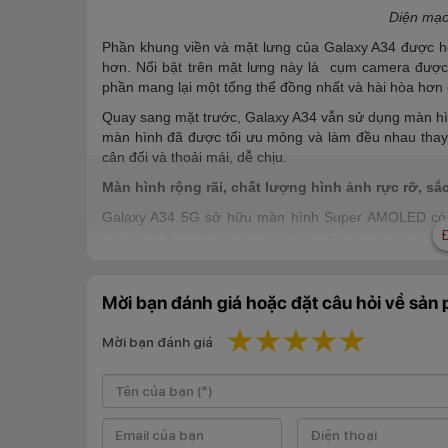
Diện mạo 
Phần khung viền và mặt lưng của Galaxy A34 được hoàn
hơn. Nổi bật trên mặt lưng này là cụm camera được l
phần mang lại một tổng thể đồng nhất và hài hòa hơn c
Quay sang mặt trước, Galaxy A34 vẫn sử dụng màn h
màn hình đã được tối ưu mỏng và làm đều nhau thay 
cân đối và thoải mái, dễ chịu.
Màn hình rộng rãi, chất lượng hình ảnh rực rỡ, sắ
Galaxy A34 5G sở hữu màn hình Super AMOLED có kí
phân giải Full HD+ cho khả năng hiển thị hình ảnh với 
hiện nội dung trên màn hình một cách chân thực, sinh
các tựa game yêu thích đầy mãn nhãn.
Mời bạn đánh giá hoặc đặt câu hỏi về sản
1 star
2 stars
3 stars
4 stars
5 star
Mời bạn đánh giá