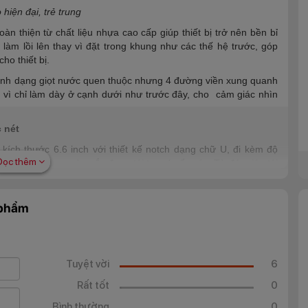
hiện đại, trẻ trung
 thiện từ chất liệu nhựa cao cấp giúp thiết bị trở nên bền bỉ
àm lồi lên thay vì đặt trong khung như các thế hệ trước, góp
ho thiết bị.
ình dạng giọt nước quen thuộc nhưng 4 đường viền xung quanh
vì chỉ làm dày ở cạnh dưới như trước đây, cho cảm giác nhìn
c nét
ch thước 6.6 inch với thiết kế notch dạng chữ U, đi kèm độ
Đọc thêm
độ chi tiết cao, màu sắc được tái tạo chuẩn xác. Từ đó, giúp tái
 động. Nhờ vậy, bạn có thể thoải mái xem các bộ phim hay chơi
 phẩm
s
Tuyệt vời
6
Rất tốt
0
Bình thường
0