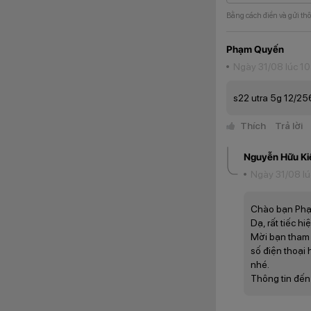
Bằng cách điền và gửi thô
Phạm Quyến
Ngày 31/08 lúc 10
s22 utra 5g 12/25
Thích
Trả lời
Ngoài khả năng ch
Các video luôn đư
đem lại các thước ph
Nguyễn Hữu Ki
Ngày 31/08 lú
But S Pen nhanh
Một điểm cộng khác
Chào bạn Ph
cắm tiện dụng trên
Dạ, rất tiếc 
công nghệ AI mọi c
Mời bạn tham 
số điện thoại 
nhé.
Thông tin đến