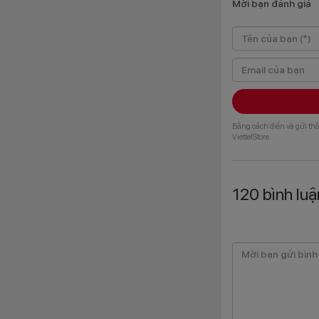
Mời bạn đánh giá
Camera chính 108
hình siêu sắc nét 
những khoảnh khắc
vẫn rất chi tiết và
Bằng cách điền và gửi thô
ViettelStore
120
bình luậ