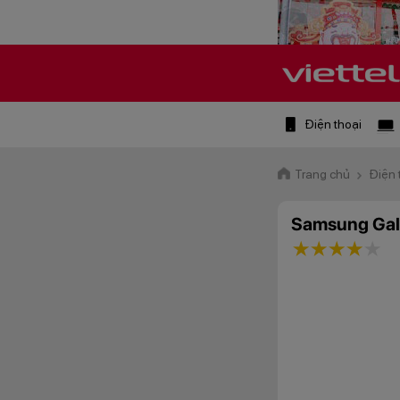
Điện thoại
Trang chủ
Điện 
Samsung Gal
1 star
2 stars
3 star
4 st
5 