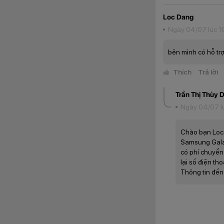
Loc Dang
Ngày 04/07 lúc 1
bên mình có hỗ tr
Thích
Trả lời
Trần Thị Thùy 
Ngày 04/07 l
Chào bạn Loc
Samsung Galax
có phí chuyển
Chưa hết, Samsung 
lại số điện th
đánh văn bản với đ
Thông tin đến
Thiết kế nổi bật 
Không cầu kỳ phức
chi tiết được cắt 