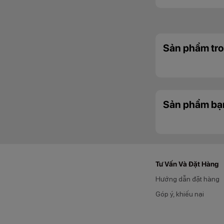
Sản phẩm tro
Sản phẩm bạ
Tư Vấn Và Đặt Hàng
Hướng dẫn đặt hàng
Góp ý, khiếu nại
Điểm nổi bật tron
viền gò bó đem đế
cao cấp và bảo vệ b