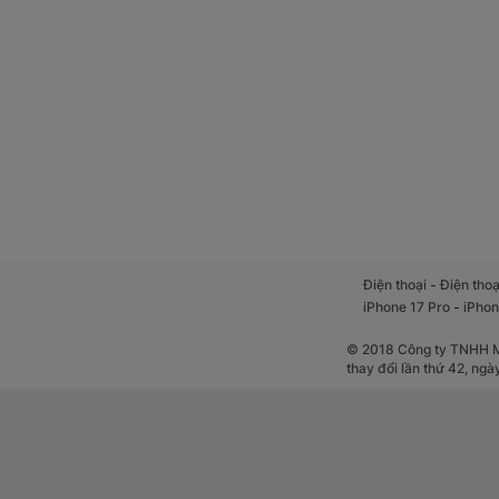
-
Điện thoại
Điện thoạ
-
iPhone 17 Pro
iPhon
© 2018 Công ty TNHH Mộ
thay đổi lần thứ 42, ng
Màn hình siêu sá