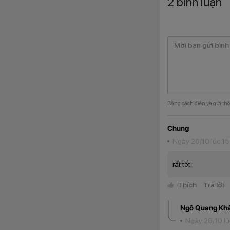
2
bình luận
Cụ thể, màn hình n
AMOLED, cho khả n
Bằng cách điền và gửi thô
Chung
Ngày 20/10 lúc 15
rất tốt
Thích
Trả lời
Ngô Quang Khả
Ngày 20/10 lú