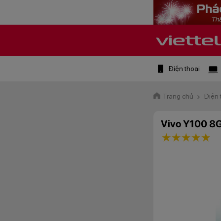
Điện thoại
Trang chủ
Điện 
Vivo Y100 8
1 star
2 stars
3 star
4 st
5 