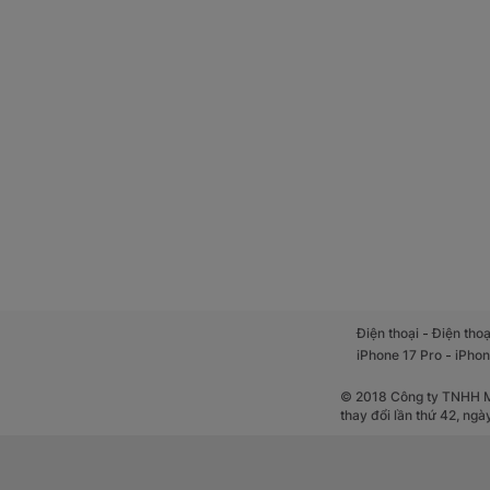
Hiệu suất là
Cung cấp sức mạnh
mang lại hiệu suất
web, lướt mạng xã 
-
Điện thoại
Điện thoạ
-
iPhone 17 Pro
iPhon
© 2018 Công ty TNHH Mộ
thay đổi lần thứ 42, ng