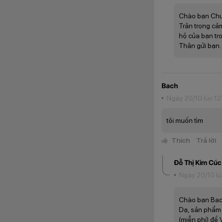
Bên cạnh đó, thiết
ra nhanh, mượt với
Chào bạn Ch
game hot với trải 
Trân trọng cả
hộ của bạn tro
Thân gửi bạn.
Khả năng nh
Hệ thống camera củ
thế hệ trước đó. 
với camera selfie 
Bach
Ngày 20/10 lúc 12
tôi muốn tìm
Thích
Trả lời
Đỗ Thị Kim Cúc
Ngày 20/10 lú
Chào bạn Bac
Dạ, sản phẩm c
(miễn phí) để