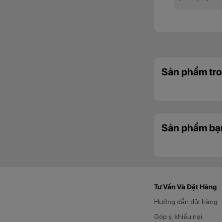
Sản phẩm tro
Sản phẩm bạ
Tư Vấn Và Đặt Hàng
Bên cạnh đó, điện 
Hướng dẫn đặt hàng
đáng nhớ theo pho
Góp ý, khiếu nại