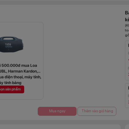
B
k
(K
to
gồ
ới 500.000đ mua Loa
(JBL, Harman Kardon,
ua điện thoại, máy tính,
y tính bảng
ọn sản phẩm
Mua ngay
Thêm vào giỏ hàng