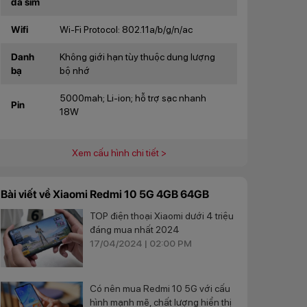
đa sim
Wifi
Wi-Fi Protocol: 802.11a/b/g/n/ac
Danh
Không giới hạn tùy thuộc dung lượng
bạ
bộ nhớ
5000mah; Li-ion; hỗ trợ sạc nhanh
Pin
18W
Xem cấu hình chi tiết >
Bài viết về Xiaomi Redmi 10 5G 4GB 64GB
TOP điện thoại Xiaomi dưới 4 triệu
đáng mua nhất 2024
17/04/2024 | 02:00 PM
Có nên mua Redmi 10 5G với cấu
hình mạnh mẽ, chất lượng hiển thị