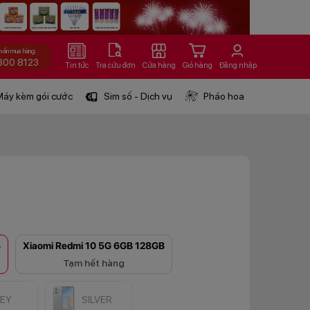
 vấn mua hàng:
800 8123
Tin tức
Tra cứu đơn
Cửa hàng
Giỏ hàng
Đăng nhập
áy kèm gói cước
Sim số - Dịch vụ
Pháo hoa
B
Xiaomi Redmi 10 5G 6GB 128GB
Tạm hết hàng
EY
SILVER