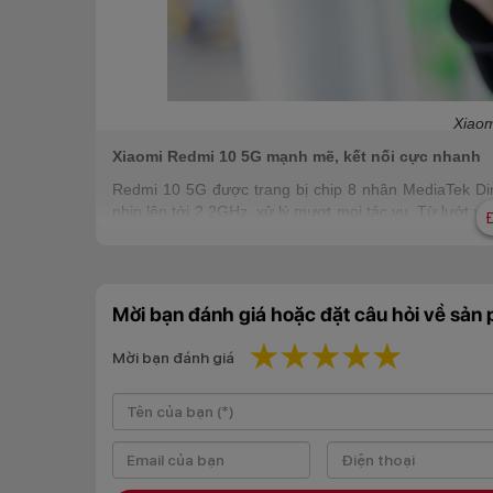
Xiaom
Xiaomi Redmi 10 5G mạnh mẽ, kết nối cực nhanh
Redmi 10 5G được trang bị chip 8 nhân MediaTek Dim
nhịp lên tới 2.2GHz, xử lý mượt mọi tác vụ. Từ lướt 
là chơi các tựa game phổ biến hiện nay.
Mời bạn đánh giá hoặc đặt câu hỏi về sản
1 star
2 stars
3 stars
4 stars
5 star
Mời bạn đánh giá