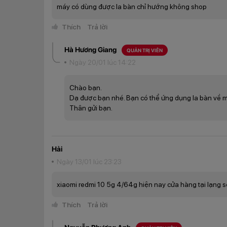
máy có dùng được la bàn chỉ hướng không shop
Thích
Trả lời
Hà Hương Giang
QUẢN TRỊ VIÊN
Ngày 20/01 lúc 14:22
Chào bạn.
Dạ được bạn nhé. Bạn có thể ứng dụng la bàn về m
Thân gửi bạn.
Hải
Ngày 13/01 lúc 23:23
xiaomi redmi 10 5g 4/64g hiện nay cửa hàng tại lạng 
Thích
Trả lời
Màn hình Xiaomi Redmi
Màn hình Xiaomi Redmi 10 5G rộng 6.58 inch, sử dụng