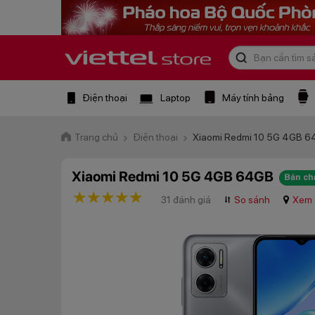
Điện thoại
Laptop
Máy tính bảng
Trang chủ
Điện thoại
Xiaomi Redmi 10 5G 4GB 
Xiaomi Redmi 10 5G 4GB 64GB
1 star
2 stars
3 stars
4 stars
5 stars
31 đánh giá
⮃
So sánh
Xem 