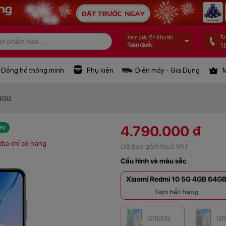
Tư
Xem giá, tồn kho tại:
1
Toàn Quốc
Đồng hồ thông minh
Phụ kiện
Điện máy - Gia Dụng
M
64GB
4.790.000 ₫
địa chỉ có hàng
Đã bao gồm thuế VAT
Cấu hình và màu sắc
Xiaomi Redmi 10 5G 4GB 64G
Tạm hết hàng
GREEN
GR