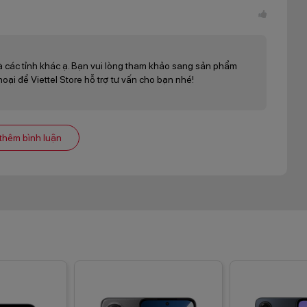
thực, độ sắc nét cao.
ng camera kép phía sau gồm: cảm biến chính 50MP và cảm biến
t số smartphone khác nhưng với các bạn hoàn toàn có thể an
à các tỉnh khác ạ. Bạn vui lòng tham khảo sang sản phẩm
 chính 50MP cho ảnh chụp sắc nét và camera macro giúp khám
ại để Viettel Store hỗ trợ tư vấn cho bạn nhé!
ình siêu độc đáo.
thêm bình luận