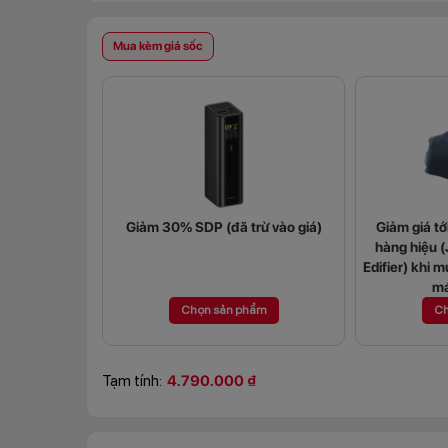
Mua kèm giá sốc
Giảm 30% SDP (đã trừ vào giá)
Giảm giá t
hàng hiệu 
Edifier) khi m
má
Chọn sản phẩm
Ch
Tạm tính:
4.790.000 ₫