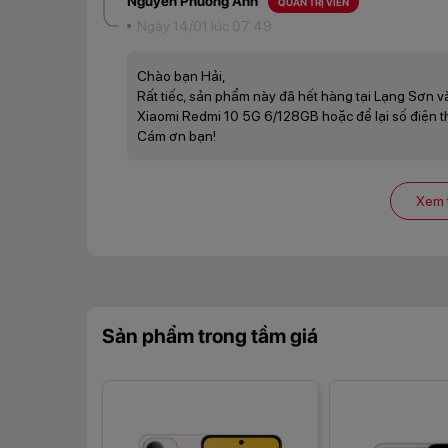
Nguyễn Phương Anh
QUẢN TRỊ VIÊN
hiển thị của máy được đánh giá rất cao, màu sắc chân 
Ngày 14/01 lúc 07:49
Camera 50MP chụp ảnh siêu nét
Điện thoại Xiaomi Redmi 10 5G được trang bị hệ thố
Chào bạn Hải,
macro 2MP. Tuy không sở hữu nhiều ống kính như mộ
Rất tiếc, sản phẩm này đã hết hàng tại Lạng Sơn v
tâm về khả năng chụp ảnh của Redmi 10 5G. Camera
Xiaomi Redmi 10 5G 6/128GB hoặc để lại số điện tho
phá thế giới nhỏ bé xung quanh và cho ra những bức h
Cám ơn bạn!
Xem 
Sản phẩm trong tầm giá