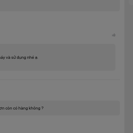
áy và sử dụng nhé ạ.
sơn còn có hàng không ?
 10 5G hỗ trợ tần số quét 90Hz
 tấm nền IPS LCD và có độ phân giải cao full HD+. Chất lượng