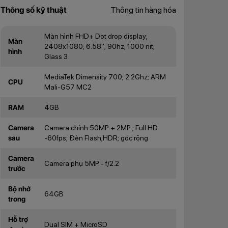
Thông số kỹ thuật
Thông tin hàng hóa
Màn hình FHD+ Dot drop display;
Màn
2408x1080; 6.58"; 90hz; 1000 nit;
hình
Glass 3
MediaTek Dimensity 700; 2.2Ghz; ARM
CPU
Mali-G57 MC2
RAM
4GB
Camera
Camera chính 50MP + 2MP ; Full HD
sau
-60fps; Đèn Flash;HDR; góc rộng
Camera
Camera phụ 5MP - f/2.2
trước
Bộ nhớ
64GB
trong
Hỗ trợ
Dual SIM + MicroSD