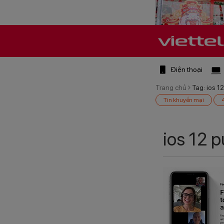
Điện thoại
Trang chủ
Tag: ios 1
Tin khuyến mại
ios 12 p