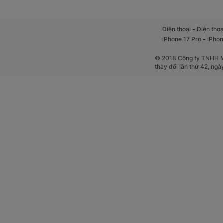
-
Điện thoại
Điện thoạ
-
iPhone 17 Pro
iPhon
© 2018 Công ty TNHH Mộ
thay đổi lần thứ 42, ng