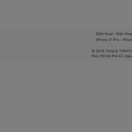
-
Điện thoại
Điện thoạ
-
iPhone 17 Pro
iPhon
© 2018 Công ty TNHH Mộ
thay đổi lần thứ 42, ng