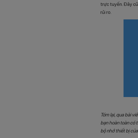
trực tuyến. Đây c
rủi ro.
Tóm lại, qua bài viế
bạn hoàn toàn có t
bộ nhớ thiết bị củ