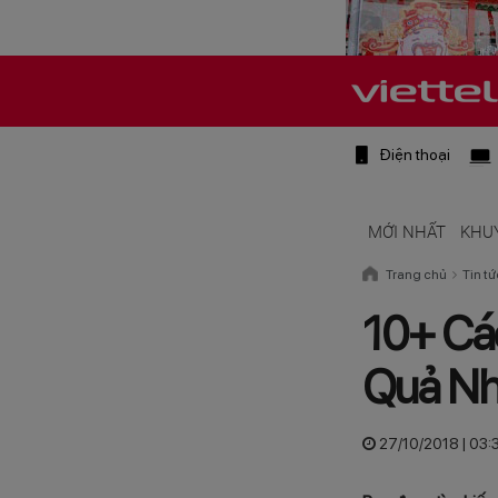
Điện thoại
MỚI NHẤT
KHU
Trang chủ
Tin tứ
10+ Cá
Quả Nh
27/10/2018 | 03: