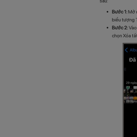
sau:
Bước 1:
Mở ứ
biểu tượng 
Bước 2:
Vào
chọn Xóa tất