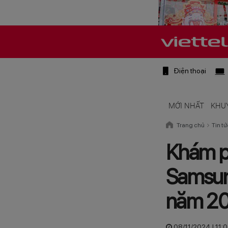
Điện thoại
MỚI NHẤT
KHU
Trang chủ
Tin tứ
Khám p
Samsun
năm 2
08/11/2024 | 11: