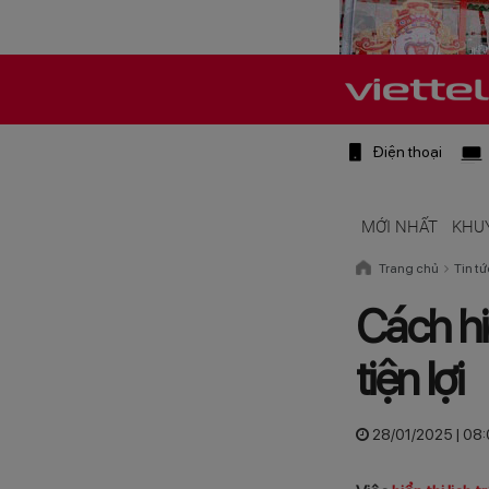
Điện thoại
MỚI NHẤT
KHU
Trang chủ
Tin tứ
Cách hi
tiện lợi
28/01/2025 | 08