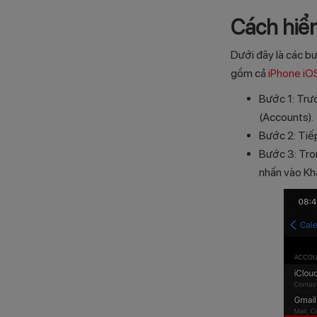
Cách hiển
Dưới đây là các bư
gồm cả
iPhone iO
Bước 1: Trướ
(Accounts).
Bước 2: Tiếp
Bước 3: Tron
nhấn vào Khá