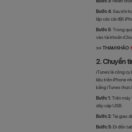
Bước 3
: Nhấn chọ
Bước 4
: Sau khi h
lập các cài đặt iP
Bước 5
: Trong quá
vào tài khoản iClo
>> THAM KHẢO
:
2. Chuyển t
iTunes là công cụ 
liệu trên iPhone nh
bằng iTunes thực 
Bước 1:
Trên máy t
dây cáp USB.
Bước 2:
Tại giao d
Bước 3:
Đi đến ta