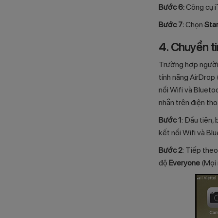
Bước 6:
Công cụ i
Bước 7:
Chọn
Sta
4. Chuyển t
Trường hợp người 
tính năng AirDrop 
nối Wifi và Blueto
nhắn trên điện tho
Bước 1
: Đầu tiên,
kết nối Wifi và Bl
Bước 2
: Tiếp th
độ
Everyone
(Mọi 