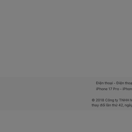
-
Điện thoại
Điện thoạ
-
iPhone 17 Pro
iPhon
© 2018 Công ty TNHH Mộ
thay đổi lần thứ 42, ng