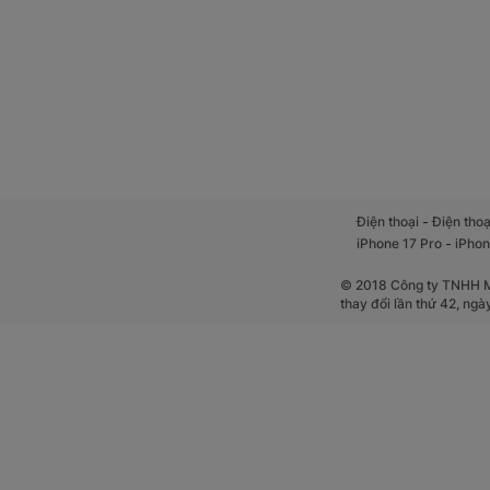
-
Điện thoại
Điện thoạ
-
iPhone 17 Pro
iPhon
© 2018 Công ty TNHH Mộ
thay đổi lần thứ 42, ng