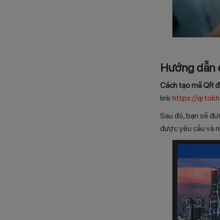
Hướng dẫn c
Cách tạo mã QR đ
link
https://qr.tok
Sau đó, bạn sẽ đượ
được yêu cầu và n