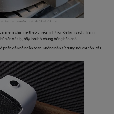
ồi chiên đơn giản bằng nước rửa bát và khăn mềm
vải mềm chà nhẹ theo chiều hình tròn để làm sạch. Tránh
ức ăn sót lại, hãy loại bỏ chúng bằng bàn chải.
 bộ phận đã khô hoàn toàn. Không nên sử dụng nồi khi còn ướt