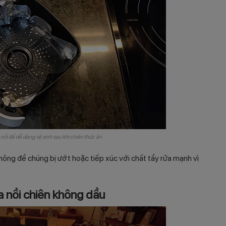
 nồi để dễ dàng vệ sinh sau khi chiên thức ăn
hông để chúng bị ướt hoặc tiếp xúc với chất tẩy rửa mạnh vì
a nồi chiên không dầu