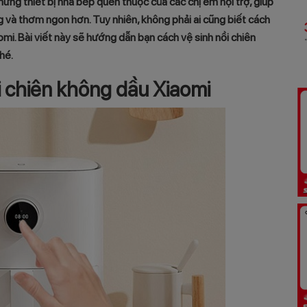
ững thiết bị nhà bếp quen thuộc của các chị em nội trợ, giúp
và thơm ngon hơn. Tuy nhiên, không phải ai cũng biết cách
aomi. Bài viết này sẽ hướng dẫn bạn cách vệ sinh nồi chiên
hé.
i chiên không dầu Xiaomi