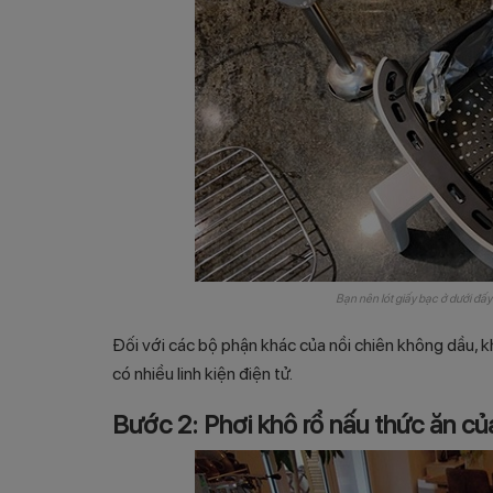
Bạn nên lót giấy bạc ở dưới đấy
Đối với các bộ phận khác của nồi chiên không dầu, k
có nhiều linh kiện điện tử.
Bước 2: Phơi khô rổ nấu thức ăn củ