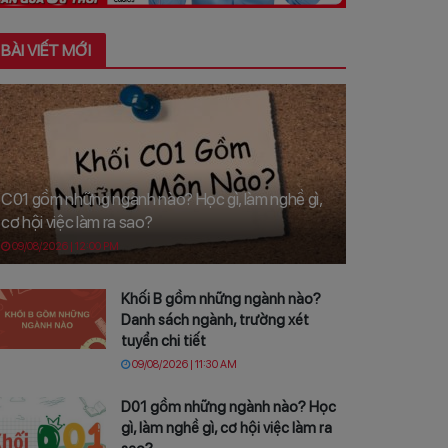
BÀI VIẾT MỚI
C01 gồm những ngành nào? Học gì, làm nghề gì,
cơ hội việc làm ra sao?
09/08/2026 | 12:00 PM
Khối B gồm những ngành nào?
Danh sách ngành, trường xét
tuyển chi tiết
09/08/2026 | 11:30 AM
D01 gồm những ngành nào? Học
gì, làm nghề gì, cơ hội việc làm ra