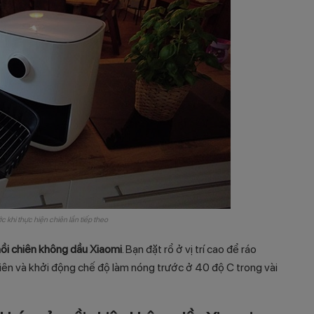
ớc khi thực hiện chiên lần tiếp theo
nồi chiên không dầu Xiaomi
. Bạn đặt rổ ở vị trí cao để ráo
hiên và khởi động chế độ làm nóng trước ở 40 độ C trong vài