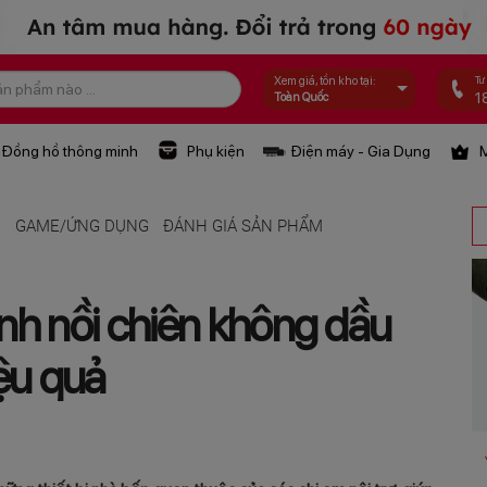
Tư
Xem giá, tồn kho tại:
1
Toàn Quốc
Đồng hồ thông minh
Phụ kiện
Điện máy - Gia Dụng
M
Ệ
GAME/ỨNG DỤNG
ĐÁNH GIÁ SẢN PHẨM
nh nồi chiên không dầu
ệu quả