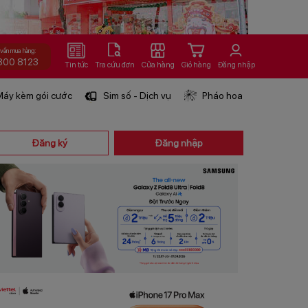
 vấn mua hàng:
800 8123
Tin tức
Tra cứu đơn
Cửa hàng
Giỏ hàng
Đăng nhập
áy kèm gói cước
Sim số - Dịch vụ
Pháo hoa
Đăng ký
Đăng nhập