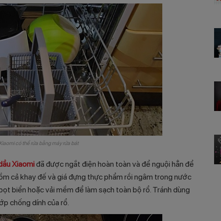
Xiaomi có thể rửa bằng máy rửa bát
 dầu Xiaomi
đã được ngắt điện hoàn toàn và để nguội hẳn để
 gồm cả khay đế và giá đựng thực phẩm rồi ngâm trong nước
bọt biển hoặc vải mềm để làm sạch toàn bộ rổ. Tránh dùng
lớp chống dính của rổ.