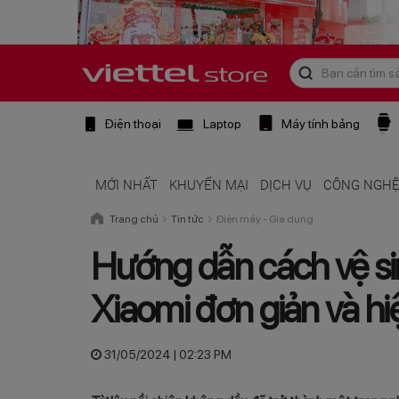
Điện thoại
Laptop
Máy tính bảng
MỚI NHẤT
KHUYẾN MẠI
DỊCH VỤ
CÔNG NGH
Trang chủ
Tin tức
Điện máy - Gia dụng
Hướng dẫn cách vệ si
Xiaomi đơn giản và hi
31/05/2024 | 02:23 PM