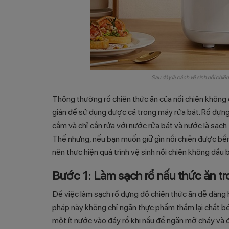
Sau đây là cách vệ sinh nồi chi
Thông thường rổ chiên thức ăn của nồi chiên không d
giản để sử dụng được cả trong máy rửa bát. Rổ đựng
cầm và chỉ cần rửa với nước rửa bát và nước là sạch
Thế nhưng, nếu bạn muốn giữ gìn nồi chiên được bền
nên thực hiện quá trình vệ sinh nồi chiên không dầu 
Bước 1: Làm sạch rổ nấu thức ăn tr
Để việc làm sạch rổ đựng đồ chiên thức ăn dễ dàng h
pháp này không chỉ ngăn thực phẩm thấm lại chất b
một ít nước vào đáy rổ khi nấu để ngăn mỡ cháy và 