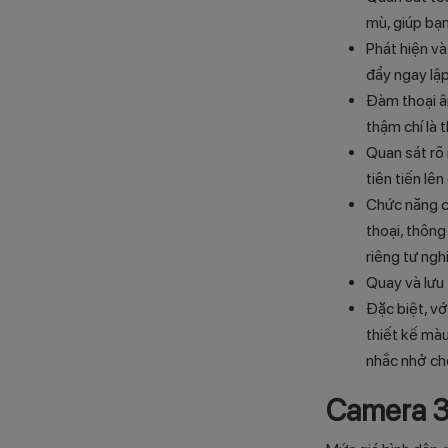
mù, giúp bạ
Phát hiện và
đẩy ngay lậ
Đàm thoại âm
thậm chí là
Quan sát rõ
tiên tiến lê
Chức năng ch
thoại, thông
riêng tư ng
Quay và lưu
Đặc biệt, vớ
thiết kế màu
nhắc nhở ch
Camera 36