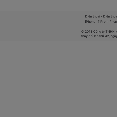
-
Điện thoại
Điện thoạ
-
iPhone 17 Pro
iPhon
© 2018 Công ty TNHH Mộ
thay đổi lần thứ 42, ng