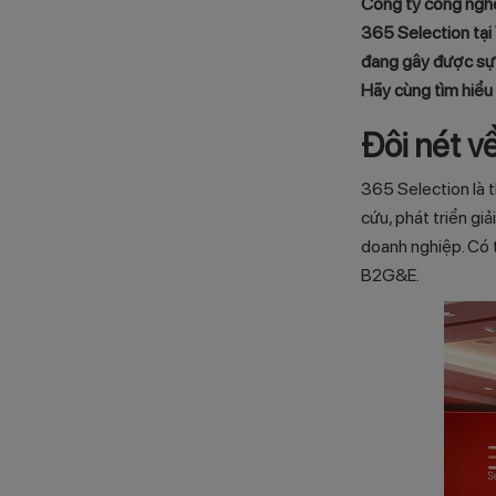
Công ty công nghệ
365 Selection tại
đang gây được sự 
Hãy cùng tìm hiểu c
Đôi nét v
365 Selection là 
cứu, phát triển gi
doanh nghiệp. Có 
B2G&E.