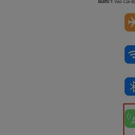
Bước 1
: Vào
Cài đ