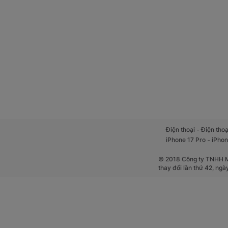
-
Điện thoại
Điện thoạ
-
iPhone 17 Pro
iPhon
© 2018 Công ty TNHH Mộ
thay đổi lần thứ 42, ng