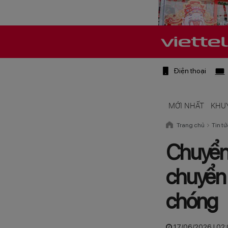
Điện thoại
MỚI NHẤT
KHU
Trang chủ
Tin tứ
Chuyển 
chuyển 
chóng
17/06/2026 | 02