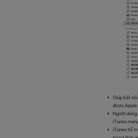
Giúp kết nối
được Apple 
Người dùng d
iTunes mang 
iTunes hỗ tr
trong thời g