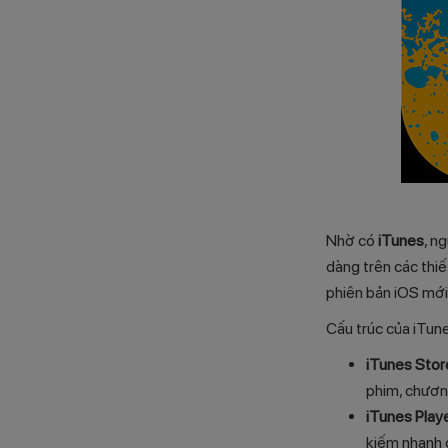
Nhờ có
iTunes
, n
dàng trên các thiế
phiên bản iOS mới 
Cấu trúc của iTun
iTunes Stor
phim, chương
iTunes Play
kiếm nhanh 