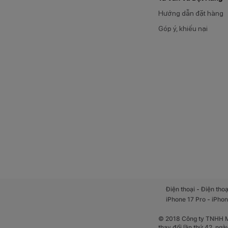
Hướng dẫn đặt hàng
Góp ý, khiếu nại
-
Điện thoại
Điện thoạ
-
iPhone 17 Pro
iPhon
© 2018 Công ty TNHH Mộ
thay đổi lần thứ 42, ng