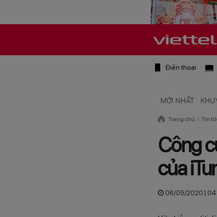
Điện thoại
MỚI NHẤT
KHU
Trang chủ
Tin tứ
Công cụ
của iTu
06/05/2020 | 04