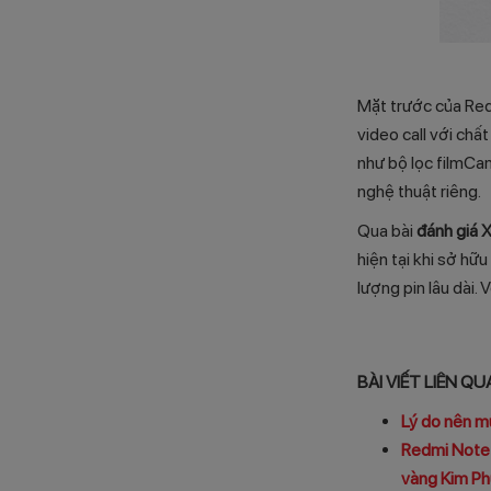
Mặt trước của Red
video call với chất
như bộ lọc filmCa
nghệ thuật riêng.
Qua bài
đánh giá X
hiện tại khi sở hữ
lượng pin lâu dài.
BÀI VIẾT LIÊN Q
Lý do nên m
Redmi Note 
vàng Kim P