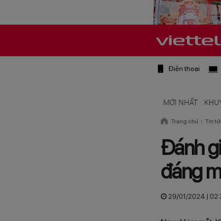
Điện thoại
MỚI NHẤT
KHU
Trang chủ
Tin tứ
Đánh gi
đáng mu
29/01/2024 | 02