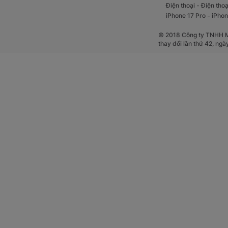
-
Điện thoại
Điện thoạ
-
iPhone 17 Pro
iPhon
© 2018 Công ty TNHH Mộ
thay đổi lần thứ 42, ng