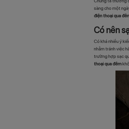
Chúng ta thường c
sàng cho một ngày 
điện thoại qua đ
Có nên s
Có khá nhiều ý kiế
nhằm tránh việc hấ
trường hợp sạc qu
thoại qua đêm
kh