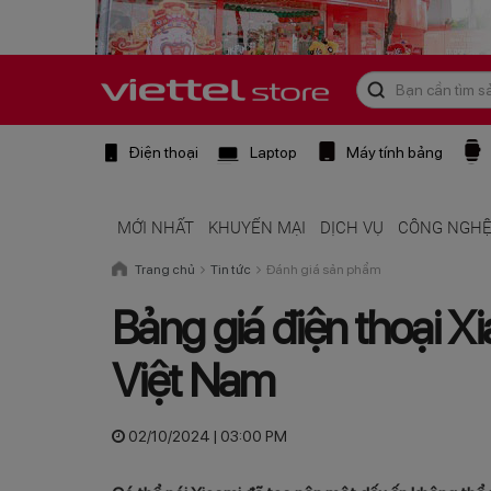
Điện thoại
Laptop
Máy tính bảng
MỚI NHẤT
KHUYẾN MẠI
DỊCH VỤ
CÔNG NGH
Trang chủ
Tin tức
Đánh giá sản phẩm
Bảng giá điện thoại X
Việt Nam
02/10/2024 | 03:00 PM