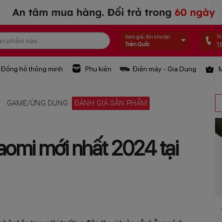
Tư
Xem giá, tồn kho tại:
1
Toàn Quốc
Đồng hồ thông minh
Phụ kiện
Điện máy - Gia Dụng
M
Ệ
GAME/ỨNG DỤNG
ĐÁNH GIÁ SẢN PHẨM
iaomi mới nhất 2024 tại