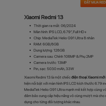
ĐẶT MUA REDM
Xiaomi Redmi 13
Thời gian ra mắt: 06/2024
Màn hình: IPS LCD, 6.79″, Full HD+
Chip: MediaTek Helio G91 Ultra 8 nhân
RAM: 6GB/8GB
Dung lượng: 128GB
Camera sau: Chính 108MP & Phụ 2MP
Camera trước: 13MP
Pin, sạc: 5030 mAh, 33W
Xiaomi Redmi 13 là một chiếc
điện thoại Xiaomi mới
hiện nổi bật với màn hình IPS LCD kích thước 6.79 in
MediaTek Helio G91 Ultra mạnh mẽ kết hợp cùng 
đảm bảo cung cấp hiệu năng vô cùng mượt mà cho n
dụng cho từng đối tượng khác nhau.