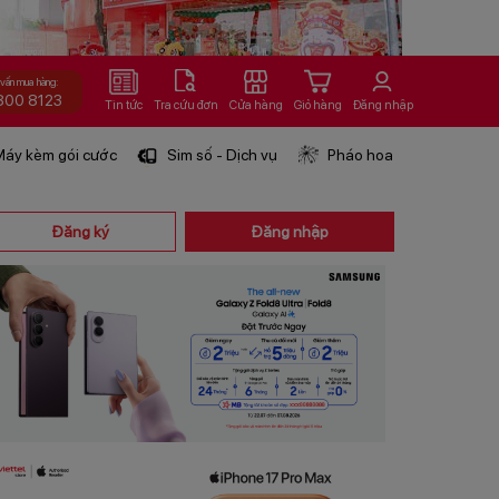
 vấn mua hàng:
800 8123
Tin tức
Tra cứu đơn
Cửa hàng
Giỏ hàng
Đăng nhập
áy kèm gói cước
Sim số - Dịch vụ
Pháo hoa
Đăng ký
Đăng nhập