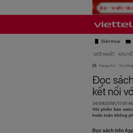
Điện thoại
MỚI NHẤT
KHUYẾ
Trang chủ
Tin côn
Đọc sách
kết nối v
24/09/2018 | 11:00 A
Với phiên bản watc
hoàn toàn không phả
Đọc sách trên Ap