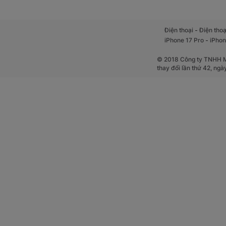
-
Điện thoại
Điện thoạ
-
iPhone 17 Pro
iPhon
© 2018 Công ty TNHH Mộ
thay đổi lần thứ 42, ng