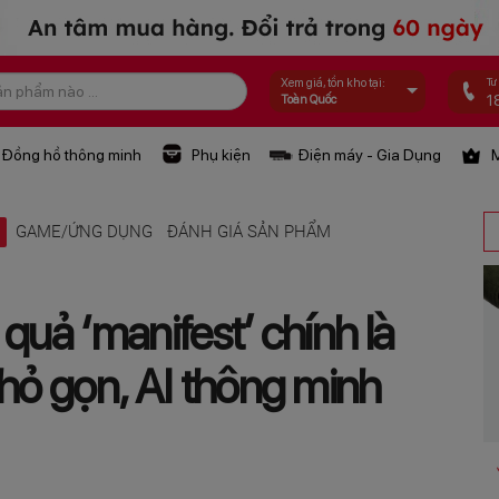
Tư
Xem giá, tồn kho tại:
1
Toàn Quốc
Đồng hồ thông minh
Phụ kiện
Điện máy - Gia Dụng
M
Ệ
GAME/ỨNG DỤNG
ĐÁNH GIÁ SẢN PHẨM
quả ‘manifest’ chính là
nhỏ gọn, AI thông minh