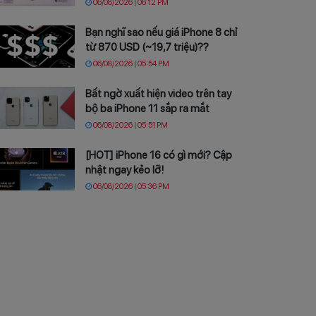
06/08/2026 | 06:12 PM
Bạn nghĩ sao nếu giá iPhone 8 chỉ
từ 870 USD (~19,7 triệu)??
06/08/2026 | 05:54 PM
Bất ngờ xuất hiện video trên tay
bộ ba iPhone 11 sắp ra mắt
06/08/2026 | 05:51 PM
[HOT] iPhone 16 có gì mới? Cập
nhật ngay kẻo lỡ!
06/08/2026 | 05:36 PM