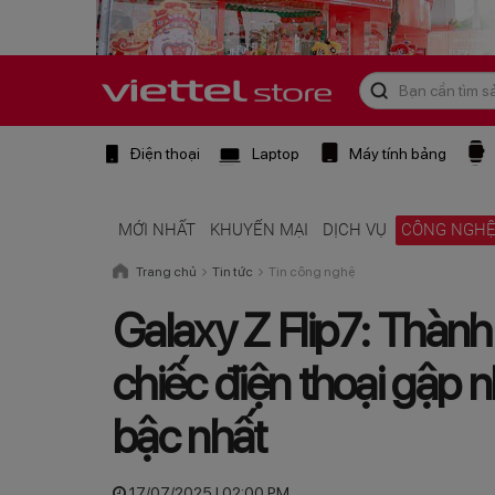
Điện thoại
Laptop
Máy tính bảng
MỚI NHẤT
KHUYẾN MẠI
DỊCH VỤ
CÔNG NGH
Trang chủ
Tin tức
Tin công nghệ
Galaxy Z Flip7: Thành 
chiếc điện thoại gập 
bậc nhất
17/07/2025 | 02:00 PM