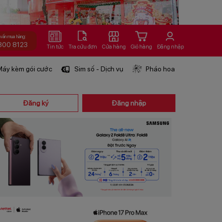
 vấn mua hàng:
800 8123
Tin tức
Tra cứu đơn
Cửa hàng
Giỏ hàng
Đăng nhập
áy kèm gói cước
Sim số - Dịch vụ
Pháo hoa
Đăng ký
Đăng nhập