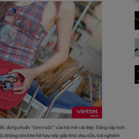
 đề, đúng chuẩn “item ruột” của hội mê cái đẹp. Đẳng cấp hơn
i, không còn khe hở hay nếp gấp khó chịu nữa, trải nghiệm