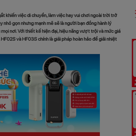
hiến việc di chuyển, làm việc hay vui chơi ngoài trời trở
tay nhỏ gọn nhưng mạnh mẽ sẽ là người bạn đồng hành lý
ọi nơi. Với thiết kế hiện đại, hiệu năng vượt trội và mức giá
HF02S và HF03S chính là giải pháp hoàn hảo để giải nhiệt