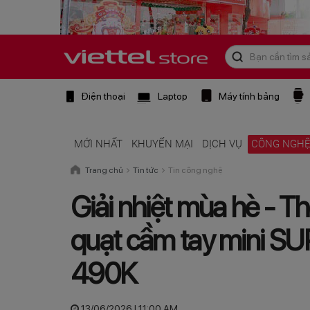
Điện thoại
Laptop
Máy tính bảng
MỚI NHẤT
KHUYẾN MẠI
DỊCH VỤ
CÔNG NGH
Trang chủ
Tin tức
Tin công nghệ
Giải nhiệt mùa hè - T
quạt cầm tay mini SUP
490K
13/06/2026 | 11:00 AM