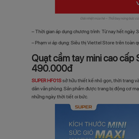
Giải nhiệt mùa hè – Thổi bay nóng bức c
– Thời gian áp dụng chương trình: Từ nay hết ngày
– Phạm vi áp dụng: Siêu thị Viettel Store trên toà
Quạt cầm tay mini cao cấp
490.000đ
SUPER HF01S
sở hữu thiết kế nhỏ gọn, thời trang và
dân văn phòng. Sản phẩm được trang bị động cơ mạn
những ngày thời tiết oi bức.