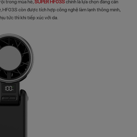
rội trong mùa hè,
SUPER HF03S
chính là lựa chọn đáng cân
y, HF03S còn được tích hợp công nghệ làm lạnh thông minh,
u tức thì khi tiếp xúc với da.