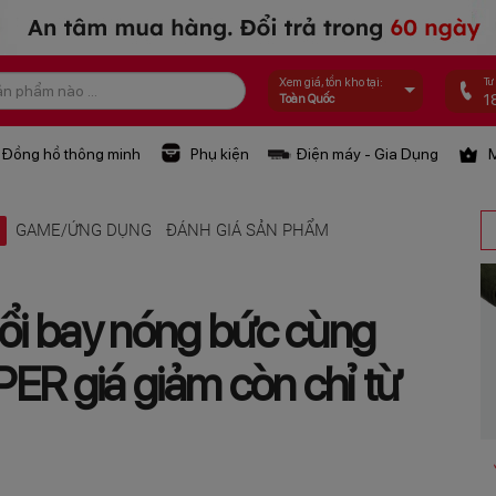
Tư
Xem giá, tồn kho tại:
1
Toàn Quốc
Đồng hồ thông minh
Phụ kiện
Điện máy - Gia Dụng
M
Ệ
GAME/ỨNG DỤNG
ĐÁNH GIÁ SẢN PHẨM
hổi bay nóng bức cùng
ER giá giảm còn chỉ từ