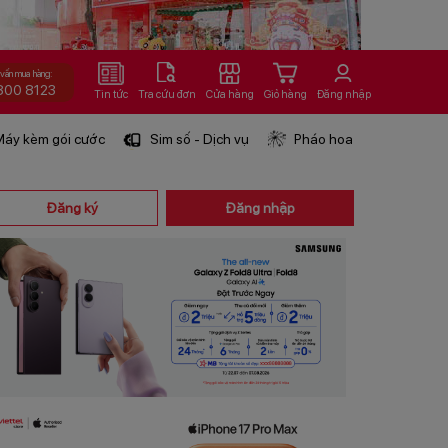
 vấn mua hàng:
800 8123
Tin tức
Tra cứu đơn
Cửa hàng
Giỏ hàng
Đăng nhập
áy kèm gói cước
Sim số - Dịch vụ
Pháo hoa
Đăng ký
Đăng nhập