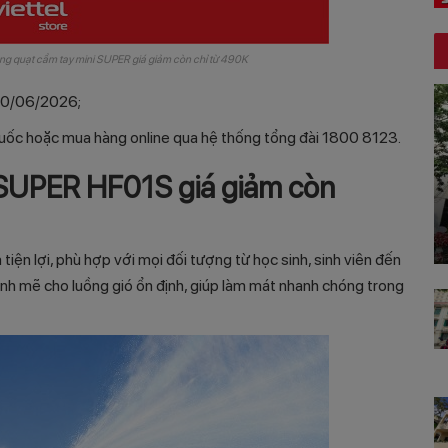
ùng quạt cầm tay mini SUPER giá giảm còn chỉ từ 490K
 30/06/2026;
n quốc hoặc mua hàng online qua hệ thống tổng đài 1800 8123.
 SUPER HF01S giá giảm còn
 tiện lợi, phù hợp với mọi đối tượng từ học sinh, sinh viên đến
h mẽ cho luồng gió ổn định, giúp làm mát nhanh chóng trong