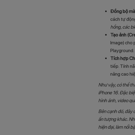
Đồng bộ màu
cách tự độn
hồng, các b
Tạo ảnh (Cr
Image) cho 
Playground. 
Tích hợp Ch
tiếp. Tính n
nâng cao hiệ
Như vậy, có thể t
iPhone 16. Đặc biệt
hình ảnh, video q
Bên cạnh đó, đây c
ấn tượng khác. Nh
hiện đại, làm nổi 