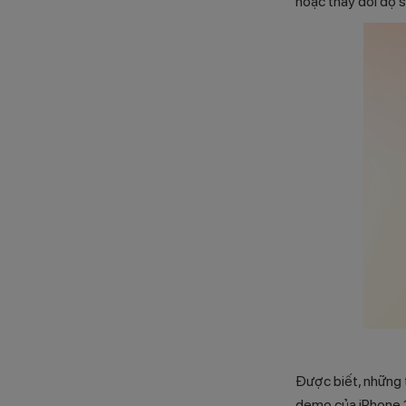
hoặc thay đổi độ s
Được biết, những 
demo của iPhone 1