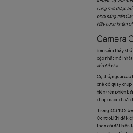
iPhone 16 vừa đón
năng mới được bổ s
phơi sáng trên Cam
Hãy cùng khám phá
Camera Co
Bạn cảm thấy khó 
cập nhật mới nhất
vấn đề này.
Cụ thể, ngoài các 
chế độ quay chụp v
hiện trên phiên bả
chụp macro hoặc t
Trong iOS 18.2 be
Control. Khi đã kí
theo cài đặt hiện 