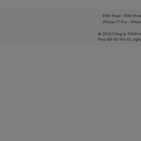
-
Điện thoại
Điện thoạ
-
iPhone 17 Pro
iPhon
© 2018 Công ty TNHH Mộ
thay đổi lần thứ 42, ng