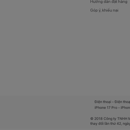
Hướng dẫn đặt hàng
Góp ý, khiếu nại
-
Điện thoại
Điện thoạ
-
iPhone 17 Pro
iPhon
© 2018 Công ty TNHH Mộ
thay đổi lần thứ 42, ng