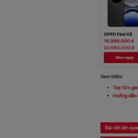
OPPO Find X8
16,990,000 ₫
22,580,000 ₫
Mua ngay
Xem thêm:
Top 10+ gam
Hướng dẫn c
Bài viết liên qua