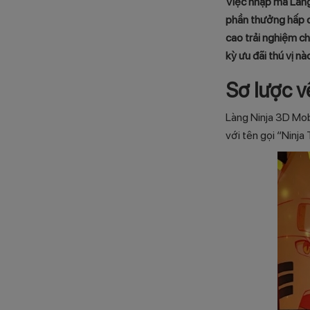
Việc nhập mã Làng
phần thưởng hấp d
cao trải nghiệm c
kỳ ưu đãi thú vị nà
Sơ lược v
Làng Ninja 3D Mob
với tên gọi “Ninja