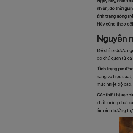
Ngày nay, chiếc đi
nhiên, do thời gi
tình trạng nóng tr
Hãy cùng theo dõi 
Nguyên nh
Để chỉ ra được n
do chủ quan từ cá
Tình trạng pin iPho
năng và hiệu suất, 
mức nhiệt độ cao.
Các thiết bị sạc 
chất lượng như các
làm ảnh hưởng trực