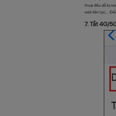
thoại đều dễ bị nó
web liên tục,… Điề
7. Tắt 4G/5G