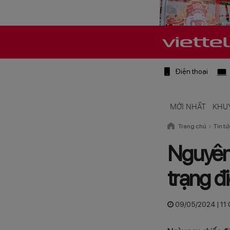
Điện thoại
MỚI NHẤT
KHU
Trang chủ
Tin tứ
Nguyên
trạng đ
09/05/2024 | 11