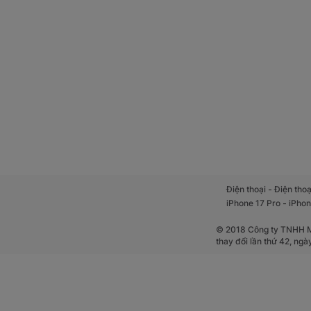
-
Điện thoại
Điện thoạ
-
iPhone 17 Pro
iPhon
© 2018 Công ty TNHH Mộ
thay đổi lần thứ 42, ng