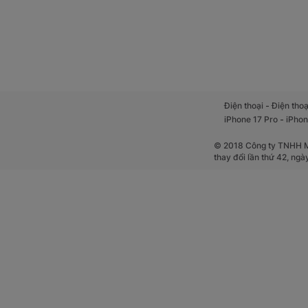
-
Điện thoại
Điện thoạ
-
iPhone 17 Pro
iPhon
© 2018 Công ty TNHH Mộ
thay đổi lần thứ 42, ng