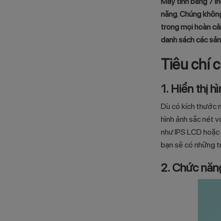
Máy tính bảng 7 in
năng. Chúng không
trong mọi hoàn cản
danh sách các sả
Tiêu chí 
1. Hiển thị 
Dù có kích thước 
hình ảnh sắc nét 
như IPS LCD hoặc L
bạn sẽ có những t
2. Chức năn