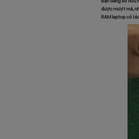
Bạn đang sở hữu m
được mượt mà, nha
RAM laptop có tác 