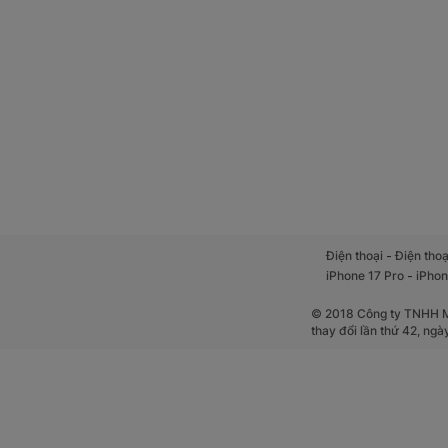
-
Điện thoại
Điện thoạ
-
iPhone 17 Pro
iPhon
© 2018 Công ty TNHH Mộ
thay đổi lần thứ 42, ng