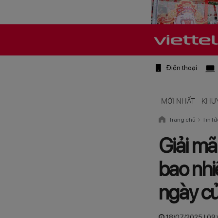
Điện thoại
MỚI NHẤT
KHU
Trang chủ
Tin tứ
Giải mã
bao nhi
ngày c
18/07/2025 | 09