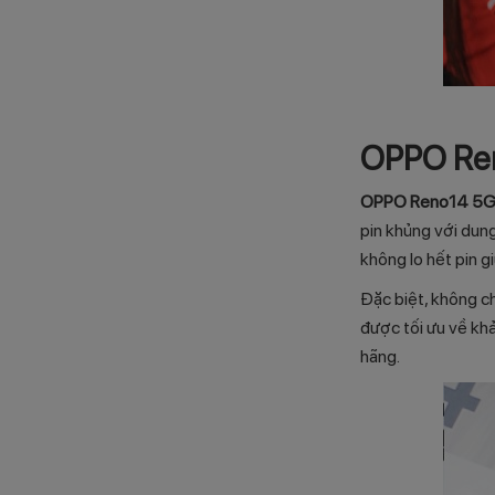
OPPO Ren
OPPO Reno14 5G d
pin khủng với dun
không lo hết pin g
Đặc biệt, không c
được tối ưu về kh
hãng.