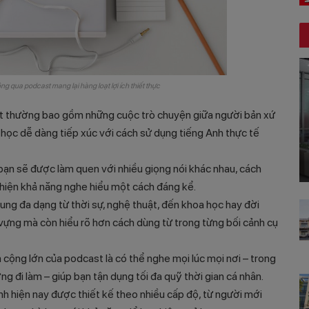
g qua podcast mang lại hàng loạt lợi ích thiết thực
t thường bao gồm những cuộc trò chuyện giữa người bản xứ
 học dễ dàng tiếp xúc với cách sử dụng tiếng Anh thực tế
bạn sẽ được làm quen với nhiều giọng nói khác nhau, cách
 thiện khả năng nghe hiểu một cách đáng kể.
 dung đa dạng từ thời sự, nghệ thuật, đến khoa học hay đời
vựng mà còn hiểu rõ hơn cách dùng từ trong từng bối cảnh cụ
 cộng lớn của podcast là có thể nghe mọi lúc mọi nơi – trong
ng đi làm – giúp bạn tận dụng tối đa quỹ thời gian cá nhân.
nh hiện nay được thiết kế theo nhiều cấp độ, từ người mới