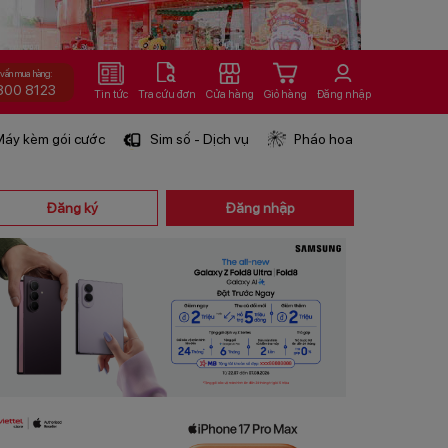
 vấn mua hàng:
800 8123
Tin tức
Tra cứu đơn
Cửa hàng
Giỏ hàng
Đăng nhập
áy kèm gói cước
Sim số - Dịch vụ
Pháo hoa
Đăng ký
Đăng nhập