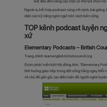
bắt đầu đến nâng cao. Bạn có thể lựa chọn nội
Ngoài ra, kết hợp podcast cùng với sách, bài giảng,
diện các kỹ năng ngôn ngữ một cách bền vững.
TOP kênh podcast luyện ng
xứ
Elementary Podcasts – British Coun
Trang chính:
learnenglish.britishcouncil.org
Được phát triển bởi Hội đồng Anh, “Elementary Podc
tình huống giao tiếp trong đời sống hằng ngày. Mỗi
về chủ đề gần gũi, tạo điều kiện để người nghe luyệ