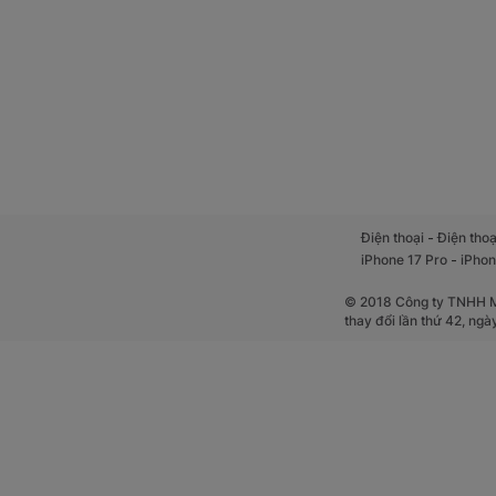
-
Điện thoại
Điện thoạ
-
iPhone 17 Pro
iPhon
© 2018 Công ty TNHH Mộ
thay đổi lần thứ 42, ng