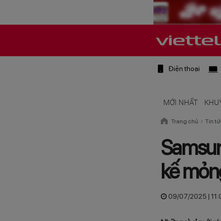
Điện thoại
MỚI NHẤT
KHU
Trang chủ
Tin tứ
Samsung
kế mỏng
09/07/2025 | 11