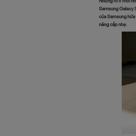
Những rò rỉ mới n
Samsung Galaxy S2
của Samsung hứa h
nâng cấp nhẹ.