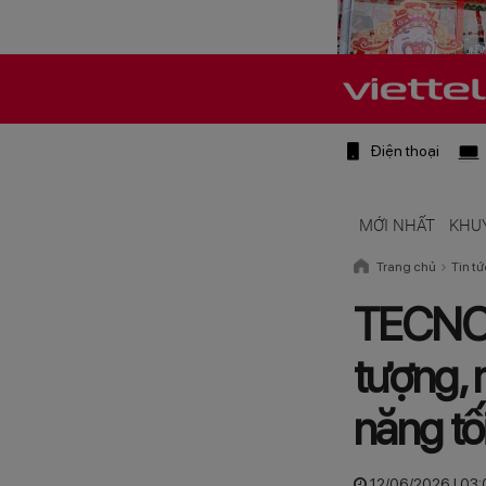
Điện thoại
MỚI NHẤT
KHU
Trang chủ
Tin tứ
TECNO 
tượng, 
năng tố
12/06/2026 | 03