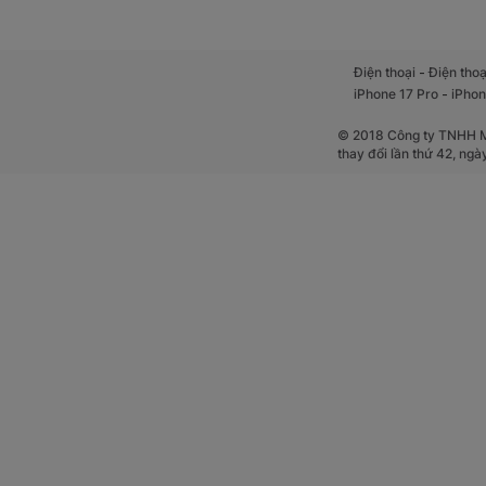
-
Điện thoại
Điện thoạ
-
iPhone 17 Pro
iPhon
© 2018 Công ty TNHH Mộ
thay đổi lần thứ 42, ng