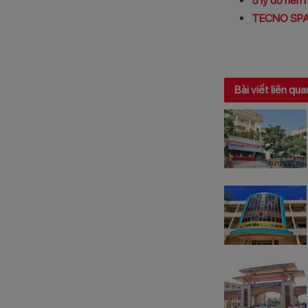
5 lý do nên
TECNO SPARK
Bài viết liên qua