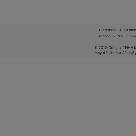
-
Điện thoại
Điện thoạ
-
iPhone 17 Pro
iPhon
© 2018 Công ty TNHH Mộ
thay đổi lần thứ 42, ng