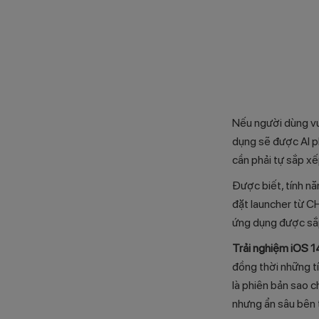
Nếu người dùng vu
dụng sẽ được AI ph
cần phải tự sắp x
Được biết, tính nă
đặt launcher từ C
ứng dụng được sắp 
Trải nghiệm iOS 1
đồng thời những tí
là phiên bản sao c
nhưng ẩn sâu bên t