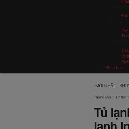
Inte
Dịch vụ B
Bảo
Dịch vụ tà
Vay 
Tài
Các dịch 
Than
Vé 
Dịc
Pháo hoa
MỚI NHẤT
KHU
Trang chủ
Tin tức
Tủ lạn
lạnh I