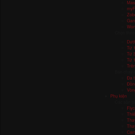
Mas
myFi
Zob
Gar
Won
Chọn theo
Dưới
Từ 1
Từ 3
Từ 1
Trên
Bán chạy 
Đa t
Đồn
Vòn
Phụ kiện
Các sản p
Fly
Thiế
Thay
Thay
Cam