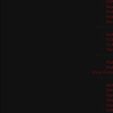
HO
Mas
Kind
Poc
Boo
Chọn theo
Dưới
Từ 3
Từ 8
Trên
Bán chạy 
iPad
iPad
Đồng hồ thô
Chọn theo
App
Sam
Opp
Xia
Hua
Viet