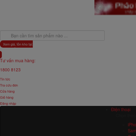
Xem giá, tồn kho tại:
Toàn Quốc
Tư vấn mua hàng:
1800 8123
Tin tức
Tra cứu đơn
Cửa hàng
Giỏ hàng
Đăng nhập
Điện thoại
Chọn theo
iPh
Sam