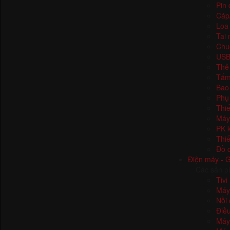
Pin
Cáp
Loa
Tai
Chu
US
Thẻ
Tấm
Bao
Phụ 
Thiế
Máy
PK 
Thiế
Đồ c
Điện máy - 
Các sản p
Tivi
Máy
Nồi
Điề
Máy