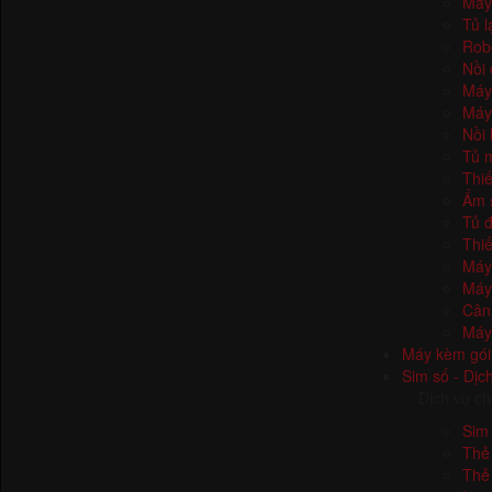
Máy
Tủ l
Robo
Nồi
Máy 
Máy 
Nồi 
Tủ 
Thi
Ấm s
Tủ 
Thiế
Máy 
Máy
Cân
Máy
Máy kèm gói
Sim số - Dịc
Dịch vụ ch
Sim
Thẻ
Thẻ