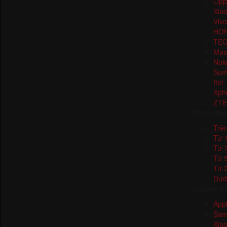
Opp
Xia
Vivo
HO
TE
Mas
Nok
Sum
Itel
Xph
ZTE
Chọn theo
Trên
Từ 1
Từ 7
Từ 5
Từ 2
Dưới
Chuyên tr
App
Sam
Xia