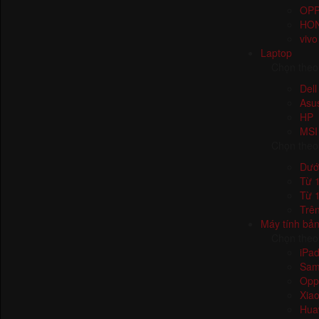
OP
HO
vivo
Laptop
Chọn theo
Dell
Asu
HP
MSI
Chọn theo
Dưới
Từ 1
Từ 1
Trên
Máy tính bả
Chọn theo
iPa
Sam
Opp
Xia
Hua