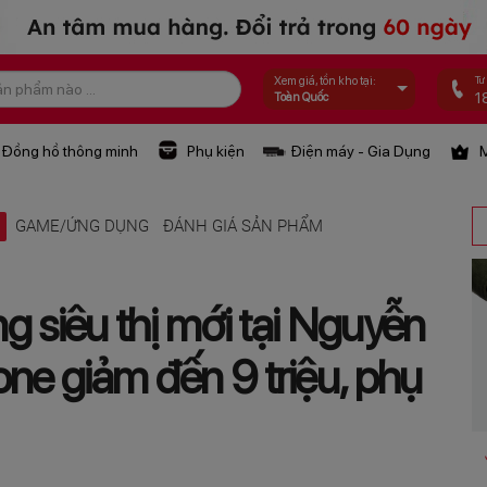
Tư
Xem giá, tồn kho tại:
1
Toàn Quốc
Đồng hồ thông minh
Phụ kiện
Điện máy - Gia Dụng
M
Ệ
GAME/ỨNG DỤNG
ĐÁNH GIÁ SẢN PHẨM
ng siêu thị mới tại Nguyễn
one giảm đến 9 triệu, phụ