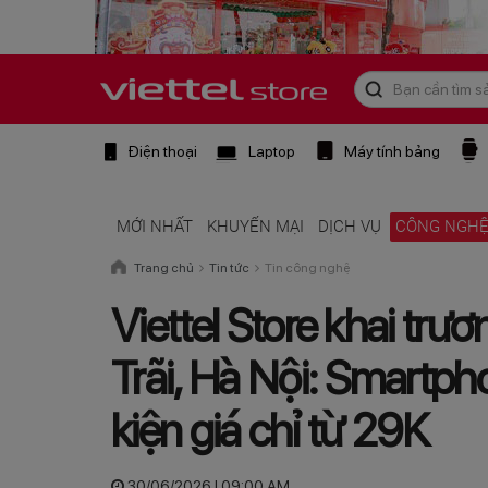
Điện thoại
Laptop
Máy tính bảng
MỚI NHẤT
KHUYẾN MẠI
DỊCH VỤ
CÔNG NGH
Trang chủ
Tin tức
Tin công nghệ
Viettel Store khai trươ
Trãi, Hà Nội: Smartph
kiện giá chỉ từ 29K
30/06/2026 | 09:00 AM