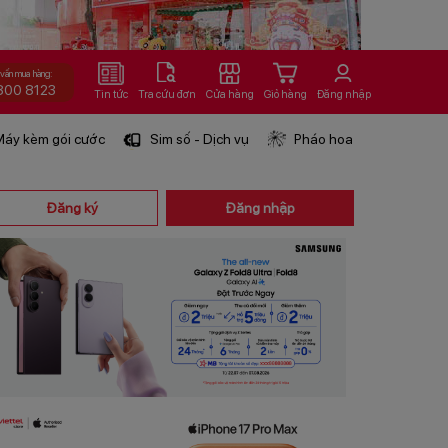
 vấn mua hàng:
800 8123
Tin tức
Tra cứu đơn
Cửa hàng
Giỏ hàng
Đăng nhập
áy kèm gói cước
Sim số - Dịch vụ
Pháo hoa
Đăng ký
Đăng nhập