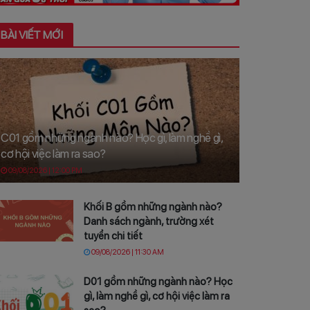
BÀI VIẾT MỚI
C01 gồm những ngành nào? Học gì, làm nghề gì,
cơ hội việc làm ra sao?
09/08/2026 | 12:00 PM
Khối B gồm những ngành nào?
Danh sách ngành, trường xét
tuyển chi tiết
09/08/2026 | 11:30 AM
D01 gồm những ngành nào? Học
gì, làm nghề gì, cơ hội việc làm ra